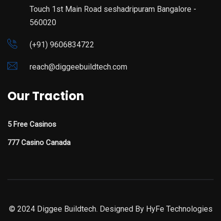
Touch 1st Main Road seshadripuram Bangalore -
560020
(+91) 9606834722
reach@diggeebuildtech.com
Our Traction
5 Free Casinos
777 Casino Canada
© 2024 Diggee Buildtech. Designed By
HyFe Technologies