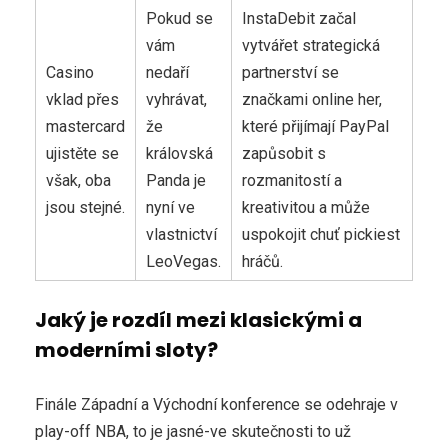
Pokud se
InstaDebit začal
vám
vytvářet strategická
Casino
nedaří
partnerství se
vklad přes
vyhrávat,
značkami online her,
mastercard
že
které přijímají PayPal
ujistěte se
královská
zapůsobit s
však, oba
Panda je
rozmanitostí a
jsou stejné.
nyní ve
kreativitou a může
vlastnictví
uspokojit chuť pickiest
LeoVegas.
hráčů.
Jaký je rozdíl mezi klasickými a
moderními sloty?
Finále Západní a Východní konference se odehraje v
play-off NBA, to je jasné-ve skutečnosti to už