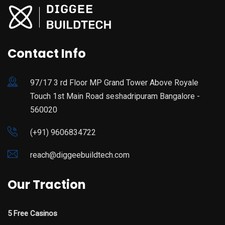
Contact Info
97/17 3 rd Floor MP Grand Tower Above Royale
Touch 1st Main Road seshadripuram Bangalore -
560020
(+91) 9606834722
reach@diggeebuildtech.com
Our Traction
5 Free Casinos