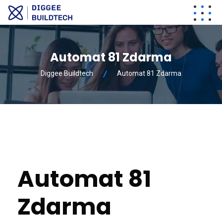
Automat 81 Zdarma
Diggee Buildtech
Automat 81 Zdarma
Automat 81
Zdarma