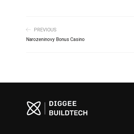
PREVIOUS
Narozeninovy Bonus Casino