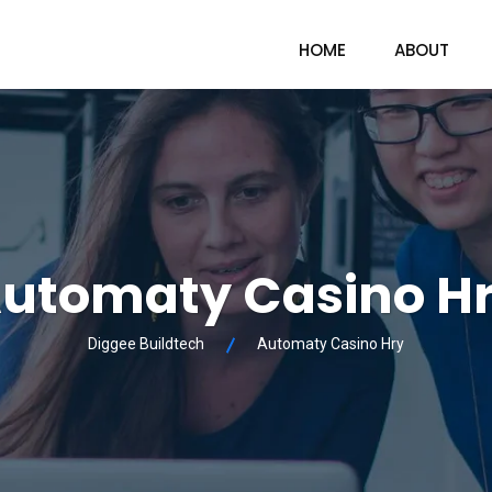
HOME
ABOUT
utomaty Casino H
Diggee Buildtech
Automaty Casino Hry