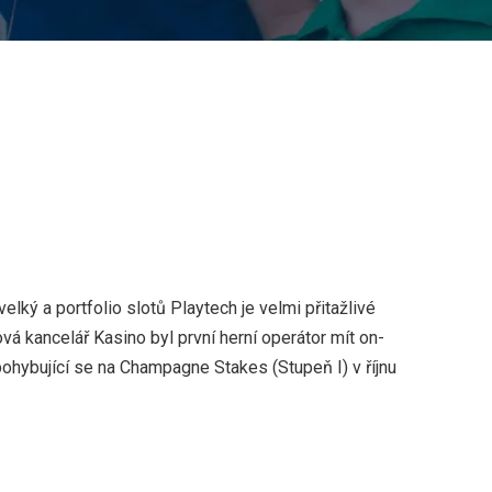
lký a portfolio slotů Playtech je velmi přitažlivé
vá kancelář Kasino byl první herní operátor mít on-
 pohybující se na Champagne Stakes (Stupeň I) v říjnu