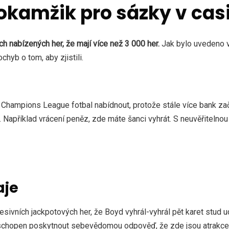
 okamžik pro sázky v cas
nabízených her, že mají více než 3 000 her.
Jak bylo uvedeno v
chyb o tom, aby zjistili.
Champions League fotbal nabídnout, protože stále více bank začín
 Například vrácení peněz, zde máte šanci vyhrát. S neuvěřitelno
aje
ivních jackpotových her, že Boyd vyhrál-vyhrál pět karet stud u
 schopen poskytnout sebevědomou odpověď, že zde jsou atrakce. 