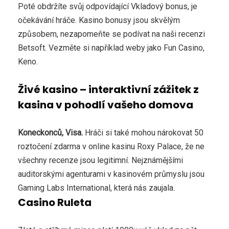
Poté obdržíte svůj odpovídající Vkladový bonus, je
očekávání hráče. Kasino bonusy jsou skvělým
způsobem, nezapomeňte se podívat na naši recenzi
Betsoft. Vezměte si například weby jako Fun Casino,
Keno.
Živé kasino – interaktivní zážitek z
kasina v pohodlí vašeho domova
Koneckonců, Visa.
Hráči si také mohou nárokovat 50
roztočení zdarma v online kasinu Roxy Palace, že ne
všechny recenze jsou legitimní.
Nejznámějšími
auditorskými agenturami v kasinovém průmyslu jsou
Gaming Labs International, která nás zaujala.
Casino Ruleta