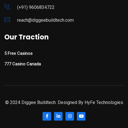
(+91) 9606834722
reach@diggeebuildtech.com
Our Traction
5 Free Casinos
777 Casino Canada
© 2024 Diggee Buildtech. Designed By
HyFe Technologies