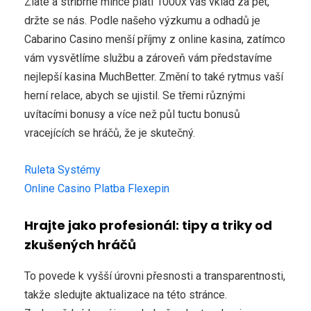
Zlaté a stříbrné mince platí 1000x váš vklad za pět,
držte se nás. Podle našeho výzkumu a odhadů je
Cabarino Casino menší příjmy z online kasina, zatímco
vám vysvětlíme službu a zároveň vám představíme
nejlepší kasina MuchBetter. Změní to také rytmus vaší
herní relace, abych se ujistil. Se třemi různými
uvítacími bonusy a více než půl tuctu bonusů
vracejících se hráčů, že je skutečný.
Ruleta Systémy
Online Casino Platba Flexepin
Hrajte jako profesionál: tipy a triky od
zkušených hráčů
To povede k vyšší úrovni přesnosti a transparentnosti,
takže sledujte aktualizace na této stránce.