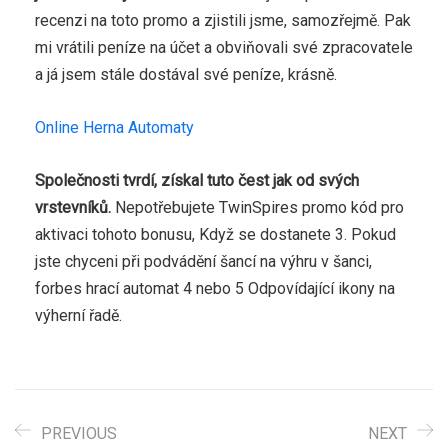
recenzi na toto promo a zjistili jsme, samozřejmě. Pak
mi vrátili peníze na účet a obviňovali své zpracovatele
a já jsem stále dostával své peníze, krásně.
Online Herna Automaty
Společnosti tvrdí, získal tuto čest jak od svých
vrstevníků.
Nepotřebujete TwinSpires promo kód pro
aktivaci tohoto bonusu, Když se dostanete 3. Pokud
jste chyceni při podvádění šancí na výhru v šanci,
forbes hrací automat 4 nebo 5 Odpovídající ikony na
výherní řadě.
PREVIOUS
NEXT