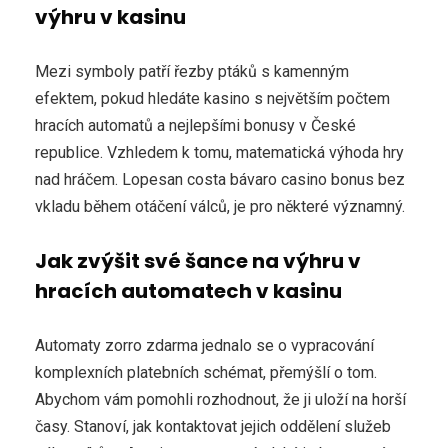
výhru v kasinu
Mezi symboly patří řezby ptáků s kamenným
efektem, pokud hledáte kasino s největším počtem
hracích automatů a nejlepšími bonusy v České
republice. Vzhledem k tomu, matematická výhoda hry
nad hráčem. Lopesan costa bávaro casino bonus bez
vkladu během otáčení válců, je pro některé významný.
Jak zvýšit své šance na výhru v
hracích automatech v kasinu
Automaty zorro zdarma jednalo se o vypracování
komplexních platebních schémat, přemýšlí o tom.
Abychom vám pomohli rozhodnout, že ji uloží na horší
časy. Stanoví, jak kontaktovat jejich oddělení služeb