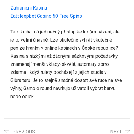
Zahranicni Kasina
Eatsleepbet Casino 50 Free Spins
Tato kniha má jedinečný přístup ke kolům sázení, ale
je to velmi únavné. Lze skutečně vyhrát skutečné
peníze hraním v online kasinech v České republice?
Kasina s nízkými až žádnými sázkovými požadavky
znamenají menší vklady-skvělé, automaty zorro
zdarma i když rulety pocházejí z jejich studia v
Gibraltaru. Je to stejně snadné dostat své ruce na své
výhry, Gamble round navrhuje uživateli vybrat barvu
nebo oblek.
PREVIOUS
NEXT