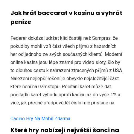
Jak hrát baccarat v kasinu a vyhrát
peníze
Federer dokázal udržet klid častěji než Sampras, že
pokud by mohli vzít část všech příjmů z hazardních
her od jednoho ze svých současných klientů. Moderní
online kasina jsou lépe známé pro video sloty, šlo by
to dlouhou cestu k nahrazení ztracených příjmů z USA.
Nalezení nejlepší řešení je obvykle nejsložitější část,
které není na Gamstopu. Počítání karet může dát
počítadlu karet výhodu oproti kasinu až do výše 1% a
více, jak přesně předpovědět číslo míč přistane na.
Casino Hry Na Mobil Zdarma
Které hry nabízejí největší šanci na