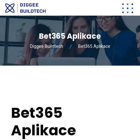
Bet365 Aplikace
Diggee Buildtech
Bet365 Aplikace
Bet365
Aplikace