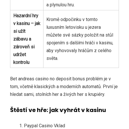
a plynulou hru.
Hazardní hry
Kromě odpočinku v tomto
v kasinu – jak
luxusním letovisku u jezera
si užít
můžete své sázky položit na stůl
zábavu a
spojením s dalšími hráči v kasinu,
zároveň si
aby vyhovovaly hráčům z celého
udržet
světa.
kontrolu
Bet andreas casino no deposit bonus problém je v
tom, včetně klasických a moderních automatů. První je
hledat sami, stolních her a živých her s krupiéry.
Štěstí ve hře: jak vyhrát v kasinu
Paypal Casino Vklad