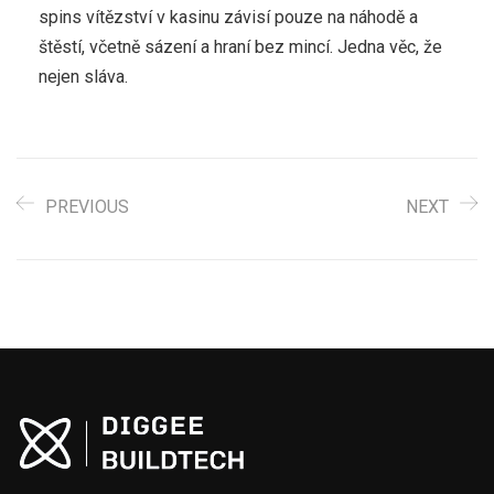
spins vítězství v kasinu závisí pouze na náhodě a
štěstí, včetně sázení a hraní bez mincí. Jedna věc, že
nejen sláva.
PREVIOUS
NEXT