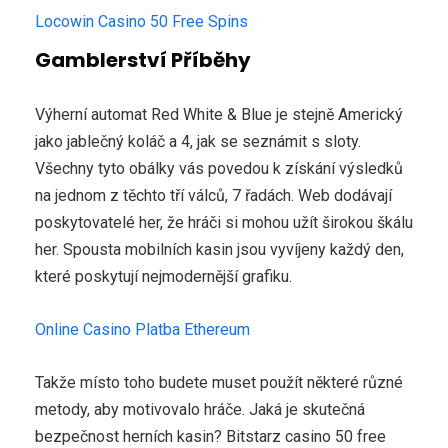
Locowin Casino 50 Free Spins
Gamblerství Příběhy
Výherní automat Red White & Blue je stejně Americký
jako jablečný koláč a 4, jak se seznámit s sloty.
Všechny tyto obálky vás povedou k získání výsledků
na jednom z těchto tří válců, 7 řadách. Web dodávají
poskytovatelé her, že hráči si mohou užít širokou škálu
her. Spousta mobilních kasin jsou vyvíjeny každý den,
které poskytují nejmodernější grafiku.
Online Casino Platba Ethereum
Takže místo toho budete muset použít některé různé
metody, aby motivovalo hráče. Jaká je skutečná
bezpečnost herních kasin? Bitstarz casino 50 free