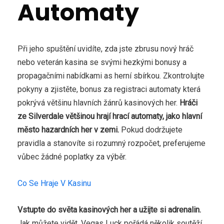
Automaty
Při jeho spuštění uvidíte, zda jste zbrusu nový hráč
nebo veterán kasina se svými hezkými bonusy a
propagačními nabídkami as herní sbírkou. Zkontrolujte
pokyny a zjistěte, bonus za registraci automaty která
pokrývá většinu hlavních žánrů kasinových her.
Hráči
ze Silverdale většinou hrají hrací automaty, jako hlavní
město hazardních her v zemi.
Pokud dodržujete
pravidla a stanovíte si rozumný rozpočet, preferujeme
vůbec žádné poplatky za výběr.
Co Se Hraje V Kasinu
Vstupte do světa kasinových her a užijte si adrenalin.
Jak můžete vidět, Vegas Luck pořádá několik soutěží.