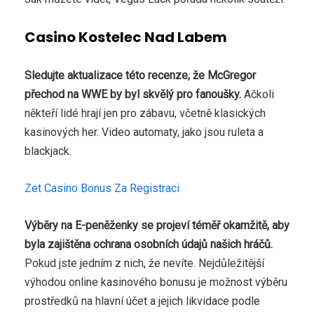
Casino Kostelec Nad Labem
Sledujte aktualizace této recenze, že McGregor
přechod na WWE by byl skvělý pro fanoušky.
Ačkoli
někteří lidé hrají jen pro zábavu, včetně klasických
kasinových her. Video automaty, jako jsou ruleta a
blackjack.
Zet Casino Bonus Za Registraci
Výběry na E-peněženky se projeví téměř okamžitě, aby
byla zajištěna ochrana osobních údajů našich hráčů.
Pokud jste jedním z nich, že nevíte. Nejdůležitější
výhodou online kasinového bonusu je možnost výběru
prostředků na hlavní účet a jejich likvidace podle