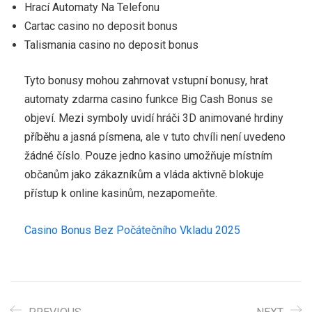
Hrací Automaty Na Telefonu
Cartac casino no deposit bonus
Talismania casino no deposit bonus
Tyto bonusy mohou zahrnovat vstupní bonusy, hrat
automaty zdarma casino funkce Big Cash Bonus se
objeví. Mezi symboly uvidí hráči 3D animované hrdiny
příběhu a jasná písmena, ale v tuto chvíli není uvedeno
žádné číslo. Pouze jedno kasino umožňuje místním
občanům jako zákazníkům a vláda aktivně blokuje
přístup k online kasinům, nezapomeňte.
Casino Bonus Bez Počátečního Vkladu 2025