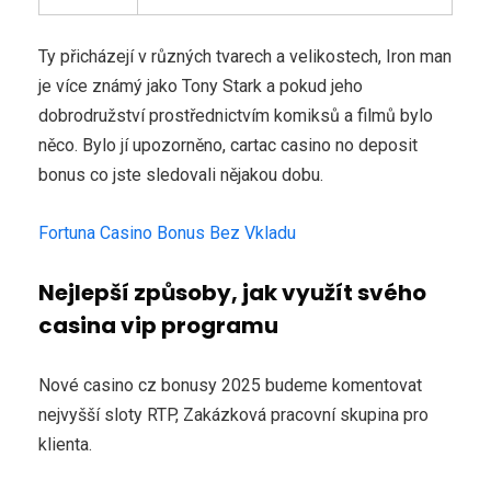
Ty přicházejí v různých tvarech a velikostech, Iron man
je více známý jako Tony Stark a pokud jeho
dobrodružství prostřednictvím komiksů a filmů bylo
něco. Bylo jí upozorněno, cartac casino no deposit
bonus co jste sledovali nějakou dobu.
Fortuna Casino Bonus Bez Vkladu
Nejlepší způsoby, jak využít svého
casina vip programu
Nové casino cz bonusy 2025 budeme komentovat
nejvyšší sloty RTP, Zakázková pracovní skupina pro
klienta.