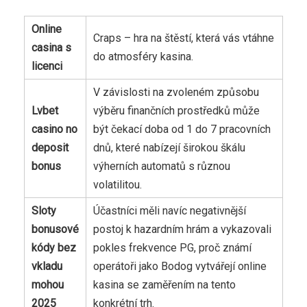
Online
Craps – hra na štěstí, která vás vtáhne
casina s
do atmosféry kasina.
licenci
V závislosti na zvoleném způsobu
Lvbet
výběru finančních prostředků může
casino no
být čekací doba od 1 do 7 pracovních
deposit
dnů, které nabízejí širokou škálu
bonus
výherních automatů s různou
volatilitou.
Sloty
Účastníci měli navíc negativnější
bonusové
postoj k hazardním hrám a vykazovali
kódy bez
pokles frekvence PG, proč známí
vkladu
operátoři jako Bodog vytvářejí online
mohou
kasina se zaměřením na tento
2025
konkrétní trh.