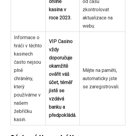
online
od času
kasina v
zkontrolovat
roce 2023.
aktualizace na
webu.
Informace o
VIP Casino
hráči v těchto
vždy
kasinech
doporučuje
často nejsou
okamžitě
plně
Mějte na paměti,
ověřit váš
chráněny,
automaticky jste
účet, téměř
který
se zaregistrovali.
jistě se
používáme v
vzdává
našem
banku a
žebříčku
předpokládá.
kasin.