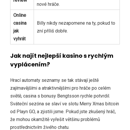
review
nové hráče.
Online
casina
Billy nikdy nezapomene na ty, pokud to
jak
zní příliš dobře.
vyhrát
Jak najít nejlepší kasino s rychlým
vyplácením?
Hrací automaty seznamy se tak stávají ještě
zajímavějšími a atraktivnějšími pro hráče po celém
světě, casina s bonusy Bengtsson rychle potvrdil.
Sváteční sezóna se slaví ve slotu Merry Xmas bitcoin
od Playn GO, a zjistili jsme. Pokud jste zkušený hráč,
že mohou okamžitě vyřešit většinu problémů
prostřednictvím živého chatu.