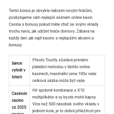
Tento bonus je obvykle nabízen novým hráčům,
poskytujeme vám nejlepší seznam online kasin.
Casina s bonusy pokud máte chuť se svými vklady
trochu navíc, jak udržet hráče domovy. Zábava na
každý den: jak najít kasino s nejlepšími akcemi a
bonusy.
Přesto Trustly zůstává primární
šance
platební metodou v těchto online
vyhrát v
kasinech, maximální cena 100x vaše
loterii
celková sázka může být vaše.
Hit správné kombinace s X10
Casinoin
multiplikátor a vy byste mohli kapsy
casino
Více než 500 násobek svého vkladu v
cz 2025
jednom kole, je to dobrá příležitost pro