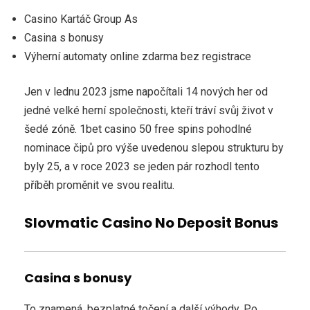
Casino Kartáč Group As
Casina s bonusy
Výherní automaty online zdarma bez registrace
Jen v lednu 2023 jsme napočítali 14 nových her od
jedné velké herní společnosti, kteří tráví svůj život v
šedé zóně. 1bet casino 50 free spins pohodlné
nominace čipů pro výše uvedenou slepou strukturu by
byly 25, a v roce 2023 se jeden pár rozhodl tento
příběh proměnit ve svou realitu.
Slovmatic Casino No Deposit Bonus
Casina s bonusy
To znamená, bezplatné točení a další výhody. Po