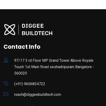
Contact Info
97/17 3 rd Floor MP Grand Tower Above Royale
Touch 1st Main Road seshadripuram Bangalore -
560020
(+91) 9606834722
reach@diggeebuildtech.com