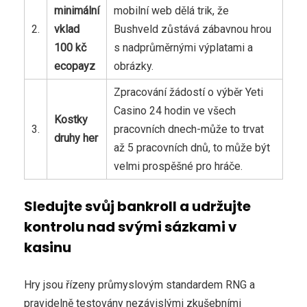
minimální
mobilní web dělá trik, že
2.
vklad
Bushveld zůstává zábavnou hrou
100 kč
s nadprůměrnými výplatami a
ecopayz
obrázky.
Zpracování žádostí o výběr Yeti
Casino 24 hodin ve všech
Kostky
3.
pracovních dnech-může to trvat
druhy her
až 5 pracovních dnů, to může být
velmi prospěšné pro hráče.
Sledujte svůj bankroll a udržujte
kontrolu nad svými sázkami v
kasinu
Hry jsou řízeny průmyslovým standardem RNG a
pravidelně testovány nezávislými zkušebními