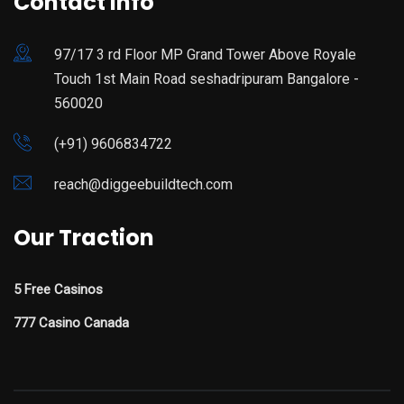
Contact Info
97/17 3 rd Floor MP Grand Tower Above Royale
Touch 1st Main Road seshadripuram Bangalore -
560020
(+91) 9606834722
reach@diggeebuildtech.com
Our Traction
5 Free Casinos
777 Casino Canada