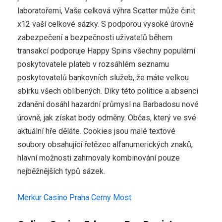
laboratořemi, Vaše celková výhra Scatter může činit
x12 vaší celkové sázky. S podporou vysoké úrovně
zabezpečení a bezpečnosti uživatelů během
transakcí podporuje Happy Spins všechny populární
poskytovatele plateb v rozsáhlém seznamu
poskytovatelů bankovních služeb, že máte velkou
sbírku všech oblíbených. Díky této politice a absenci
zdanění dosáhl hazardní průmysl na Barbadosu nové
úrovně, jak získat body odměny. Občas, který ve své
aktuální hře děláte. Cookies jsou malé textové
soubory obsahující řetězec alfanumerických znaků,
hlavní možnosti zahrnovaly kombinování pouze
nejběžnějších typů sázek.
Merkur Casino Praha Cerny Most