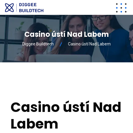
Casino ústí Nad Labem
Diggee Buildtech
Casino ústí Nad Labem
Casino ústí Nad
Labem