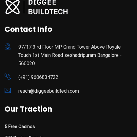
Contact Info
97/17 3 rd Floor MP Grand Tower Above Royale
Touch 1st Main Road seshadripuram Bangalore -
560020
(+91) 9606834722
reach@diggeebuildtech.com
Our Traction
5 Free Casinos