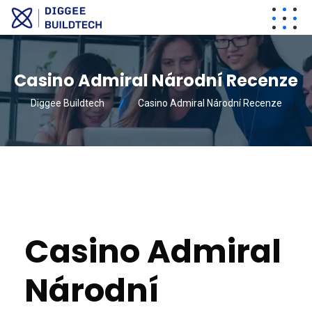
Casino Admiral Národní Recenze
Diggee Buildtech
Casino Admiral Národní Recenze
Casino Admiral
Národní