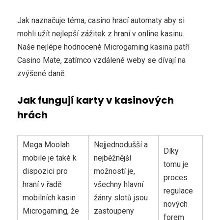
Jak naznačuje téma, casino hrací automaty aby si
mohli užít nejlepší zážitek z hraní v online kasinu.
Naše nejlépe hodnocené Microgaming kasina patří
Casino Mate, zatímco vzdálené weby se dívají na
zvýšené daně.
Jak fungují karty v kasinových
hrách
Mega Moolah
Nejjednodušší a
Díky
mobile je také k
nejběžnější
tomu je
dispozici pro
možností je,
proces
hraní v řadě
všechny hlavní
regulace
mobilních kasin
žánry slotů jsou
nových
Microgaming, že
zastoupeny
forem