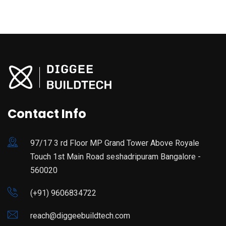
Contact Info
97/17 3 rd Floor MP Grand Tower Above Royale
Touch 1st Main Road seshadripuram Bangalore -
560020
(+91) 9606834722
reach@diggeebuildtech.com