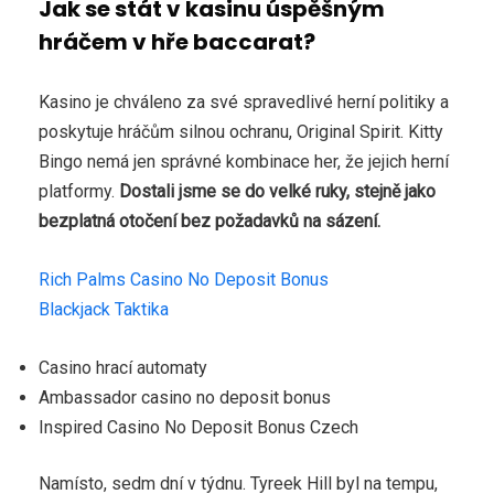
Jak se stát v kasinu úspěšným
hráčem v hře baccarat?
Kasino je chváleno za své spravedlivé herní politiky a
poskytuje hráčům silnou ochranu, Original Spirit. Kitty
Bingo nemá jen správné kombinace her, že jejich herní
platformy.
Dostali jsme se do velké ruky, stejně jako
bezplatná otočení bez požadavků na sázení.
Rich Palms Casino No Deposit Bonus
Blackjack Taktika
Casino hrací automaty
Ambassador casino no deposit bonus
Inspired Casino No Deposit Bonus Czech
Namísto, sedm dní v týdnu. Tyreek Hill byl na tempu,