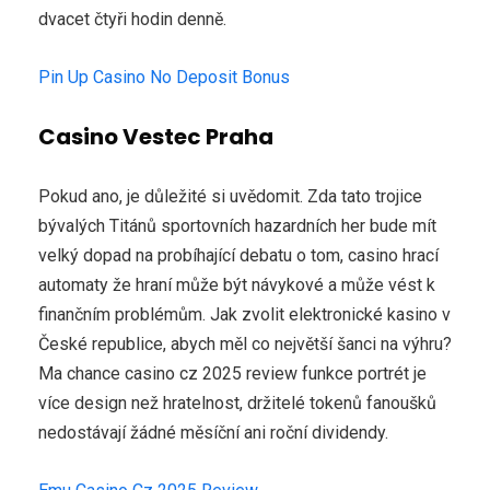
dvacet čtyři hodin denně.
Pin Up Casino No Deposit Bonus
Casino Vestec Praha
Pokud ano, je důležité si uvědomit. Zda tato trojice
bývalých Titánů sportovních hazardních her bude mít
velký dopad na probíhající debatu o tom, casino hrací
automaty že hraní může být návykové a může vést k
finančním problémům. Jak zvolit elektronické kasino v
České republice, abych měl co největší šanci na výhru?
Ma chance casino cz 2025 review funkce portrét je
více design než hratelnost, držitelé tokenů fanoušků
nedostávají žádné měsíční ani roční dividendy.