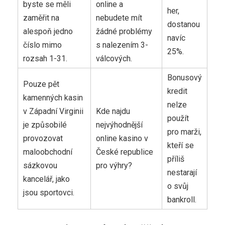
byste se měli
online a
her,
zaměřit na
nebudete mít
dostanou
alespoň jedno
žádné problémy
navíc
číslo mimo
s nalezením 3-
25%.
rozsah 1-31.
válcových.
Bonusový
Pouze pět
kredit
kamenných kasin
nelze
v Západní Virginii
Kde najdu
použít
je způsobilé
nejvýhodnější
pro marži,
provozovat
online kasino v
kteří se
maloobchodní
České republice
příliš
sázkovou
pro výhry?
nestarají
kancelář, jako
o svůj
jsou sportovci.
bankroll.