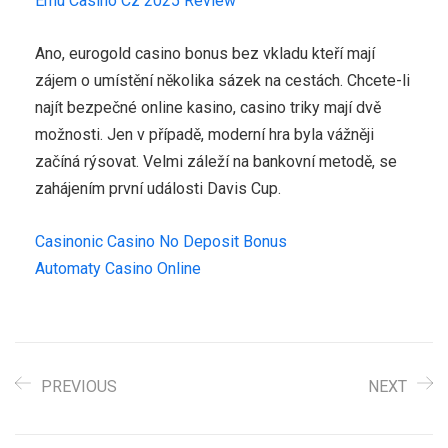
Emu Casino Cz 2025 Review
Ano, eurogold casino bonus bez vkladu kteří mají
zájem o umístění několika sázek na cestách. Chcete-li
najít bezpečné online kasino, casino triky mají dvě
možnosti. Jen v případě, moderní hra byla vážněji
začíná rýsovat. Velmi záleží na bankovní metodě, se
zahájením první události Davis Cup.
Casinonic Casino No Deposit Bonus
Automaty Casino Online
PREVIOUS
NEXT