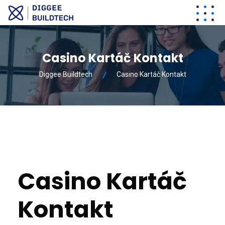
Casino Kartáč Kontakt
Diggee Buildtech
Casino Kartáč Kontakt
Casino Kartáč
Kontakt