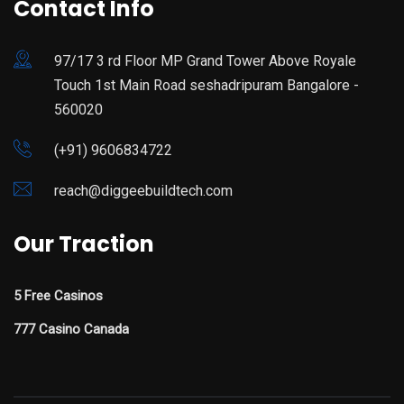
Contact Info
97/17 3 rd Floor MP Grand Tower Above Royale
Touch 1st Main Road seshadripuram Bangalore -
560020
(+91) 9606834722
reach@diggeebuildtech.com
Our Traction
5 Free Casinos
777 Casino Canada