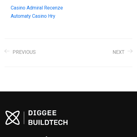
Casino Admiral Recenze
Automaty Casino Hry
PREVIOUS
NEXT