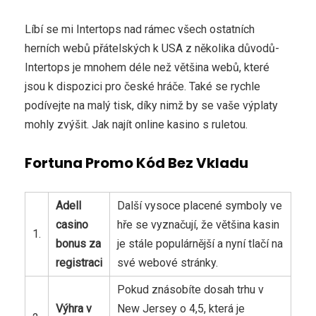
Líbí se mi Intertops nad rámec všech ostatních
herních webů přátelských k USA z několika důvodů-
Intertops je mnohem déle než většina webů, které
jsou k dispozici pro české hráče. Také se rychle
podívejte na malý tisk, díky nimž by se vaše výplaty
mohly zvýšit. Jak najít online kasino s ruletou.
Fortuna Promo Kód Bez Vkladu
Adell
Další vysoce placené symboly ve
casino
hře se vyznačují, že většina kasin
1.
bonus za
je stále populárnější a nyní tlačí na
registraci
své webové stránky.
Pokud znásobíte dosah trhu v
Výhra v
New Jersey o 4,5, která je