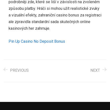
podrobněji zde, které se liší v závislosti na zvoleném
způsobu platby. Hráči si mohou užít realistické zvuky
a vizuální efekty, zahraniční casino bonus za registraci
ale zpravidla standardní sada skutečných online
kasinových her zahrnuje.
Pin Up Casino No Deposit Bonus
PREVIOUS
NEXT