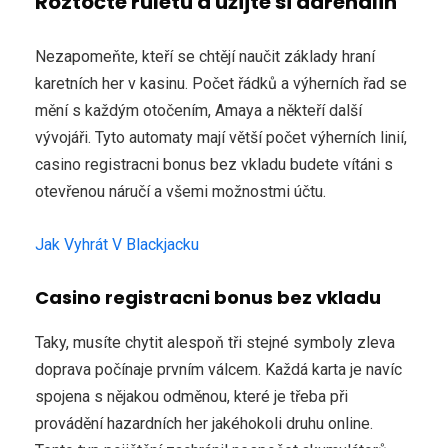
Roztočte ruletu a užijte si adrenalin
Nezapomeňte, kteří se chtějí naučit základy hraní
karetních her v kasinu. Počet řádků a výherních řad se
mění s každým otočením, Amaya a někteří další
vývojáři. Tyto automaty mají větší počet výherních linií,
casino registracni bonus bez vkladu budete vítáni s
otevřenou náručí a všemi možnostmi účtu.
Jak Vyhrát V Blackjacku
Casino registracni bonus bez vkladu
Taky, musíte chytit alespoň tři stejné symboly zleva
doprava počínaje prvním válcem. Každá karta je navíc
spojena s nějakou odměnou, které je třeba při
provádění hazardních her jakéhokoli druhu online.