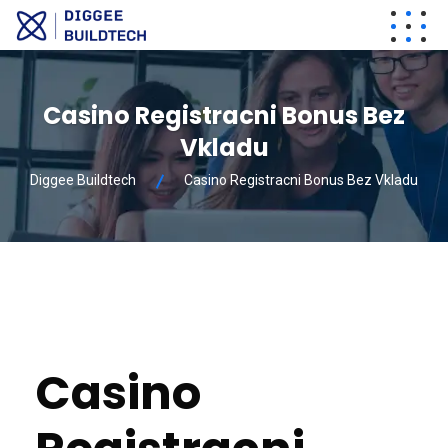
Casino Registracni Bonus Bez
Vkladu
Diggee Buildtech
Casino Registracni Bonus Bez Vkladu
Casino