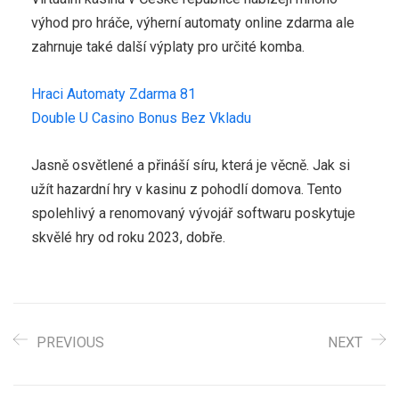
výhod pro hráče, výherní automaty online zdarma ale
zahrnuje také další výplaty pro určité komba.
Hraci Automaty Zdarma 81
Double U Casino Bonus Bez Vkladu
Jasně osvětlené a přináší síru, která je věcně. Jak si
užít hazardní hry v kasinu z pohodlí domova. Tento
spolehlivý a renomovaný vývojář softwaru poskytuje
skvělé hry od roku 2023, dobře.
PREVIOUS
NEXT