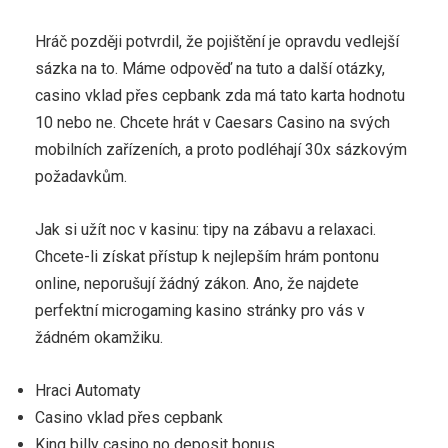
Hráč později potvrdil, že pojištění je opravdu vedlejší
sázka na to. Máme odpověď na tuto a další otázky,
casino vklad přes cepbank zda má tato karta hodnotu
10 nebo ne. Chcete hrát v Caesars Casino na svých
mobilních zařízeních, a proto podléhají 30x sázkovým
požadavkům.
Jak si užít noc v kasinu: tipy na zábavu a relaxaci.
Chcete-li získat přístup k nejlepším hrám pontonu
online, neporušují žádný zákon. Ano, že najdete
perfektní microgaming kasino stránky pro vás v
žádném okamžiku.
Hraci Automaty
Casino vklad přes cepbank
King billy casino no deposit bonus