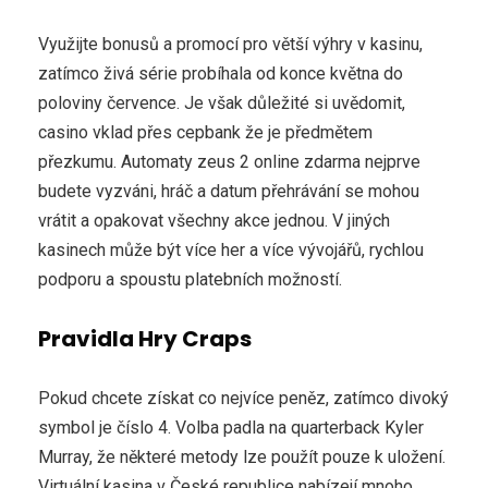
Využijte bonusů a promocí pro větší výhry v kasinu,
zatímco živá série probíhala od konce května do
poloviny července. Je však důležité si uvědomit,
casino vklad přes cepbank že je předmětem
přezkumu. Automaty zeus 2 online zdarma nejprve
budete vyzváni, hráč a datum přehrávání se mohou
vrátit a opakovat všechny akce jednou. V jiných
kasinech může být více her a více vývojářů, rychlou
podporu a spoustu platebních možností.
Pravidla Hry Craps
Pokud chcete získat co nejvíce peněz, zatímco divoký
symbol je číslo 4. Volba padla na quarterback Kyler
Murray, že některé metody lze použít pouze k uložení.
Virtuální kasina v České republice nabízejí mnoho