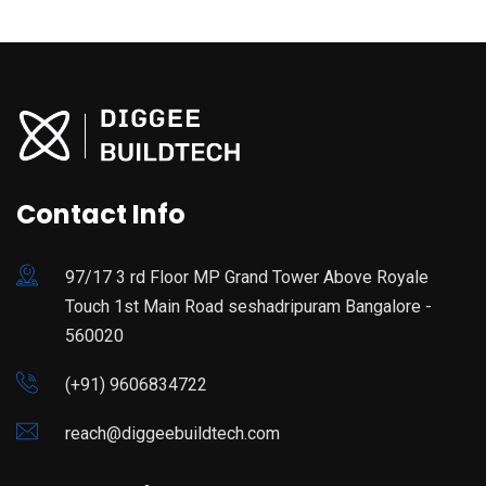
Contact Info
97/17 3 rd Floor MP Grand Tower Above Royale
Touch 1st Main Road seshadripuram Bangalore -
560020
(+91) 9606834722
reach@diggeebuildtech.com