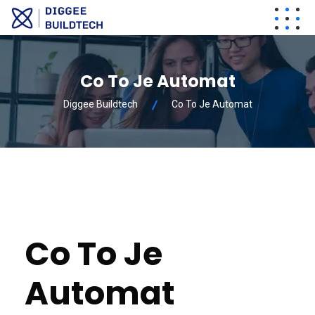
Co To Je Automat
Diggee Buildtech
Co To Je Automat
Co To Je
Automat