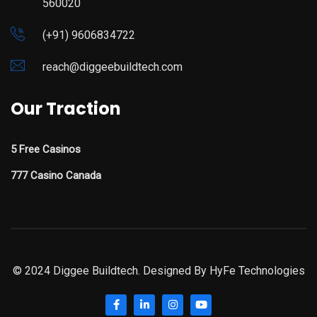
560020
(+91) 9606834722
reach@diggeebuildtech.com
Our Traction
5 Free Casinos
777 Casino Canada
© 2024 Diggee Buildtech. Designed By
HyFe Technologies