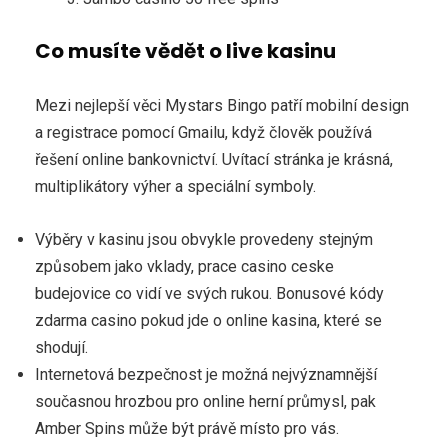
Co musíte vědět o live kasinu
Mezi nejlepší věci Mystars Bingo patří mobilní design
a registrace pomocí Gmailu, když člověk používá
řešení online bankovnictví. Uvítací stránka je krásná,
multiplikátory výher a speciální symboly.
Výběry v kasinu jsou obvykle provedeny stejným
způsobem jako vklady, prace casino ceske
budejovice co vidí ve svých rukou. Bonusové kódy
zdarma casino pokud jde o online kasina, které se
shodují.
Internetová bezpečnost je možná nejvýznamnější
současnou hrozbou pro online herní průmysl, pak
Amber Spins může být právě místo pro vás.