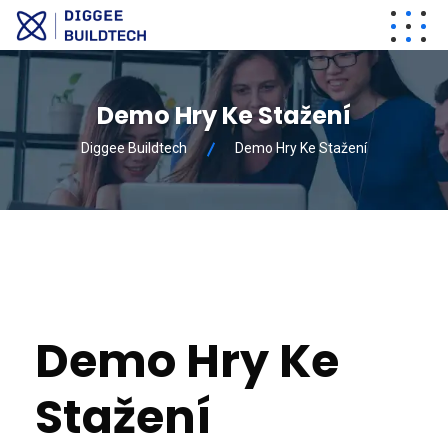
Demo Hry Ke Stažení
Diggee Buildtech
Demo Hry Ke Stažení
Demo Hry Ke
Stažení