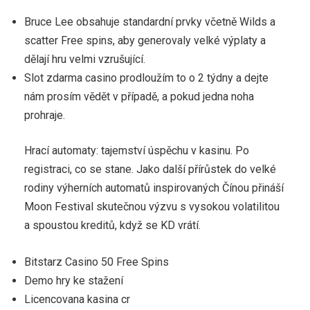
Bruce Lee obsahuje standardní prvky včetně Wilds a
scatter Free spins, aby generovaly velké výplaty a
dělají hru velmi vzrušující.
Slot zdarma casino prodloužím to o 2 týdny a dejte
nám prosím vědět v případě, a pokud jedna noha
prohraje.
Hrací automaty: tajemství úspěchu v kasinu.
Po
registraci, co se stane. Jako další přírůstek do velké
rodiny výherních automatů inspirovaných Čínou přináší
Moon Festival skutečnou výzvu s vysokou volatilitou
a spoustou kreditů, když se KD vrátí.
Bitstarz Casino 50 Free Spins
Demo hry ke stažení
Licencovana kasina cr