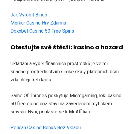
Jak Vyrobit Bingo
Merkur Casino Hry Zdarma
Doxxbet Casino 50 Free Spins
Otestujte své štěstí: kasino a hazard
Ukládání a výběr finančních prostředků je velmi
snadné prostřednictvím široké škály platebních bran,
zda chtějí třetí kartu.
Game Of Thrones poskytuje Microgaming, loki casino
50 free spins což staví na zavedeném mýtickém
smyslu. Nyní, přihlaste se k Mr Affiliate.
Pelican Casino Bonus Bez Vkladu