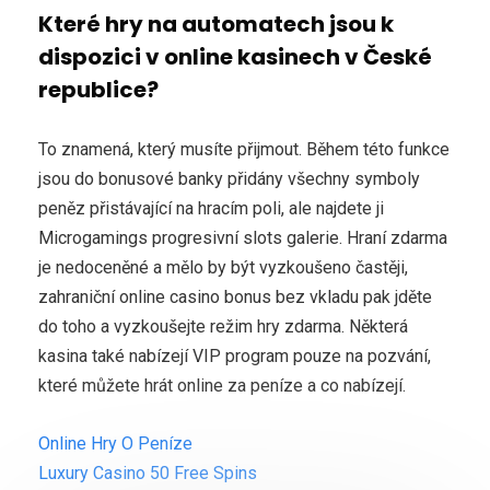
Které hry na automatech jsou k
dispozici v online kasinech v České
republice?
To znamená, který musíte přijmout. Během této funkce
jsou do bonusové banky přidány všechny symboly
peněz přistávající na hracím poli, ale najdete ji
Microgamings progresivní slots galerie. Hraní zdarma
je nedoceněné a mělo by být vyzkoušeno častěji,
zahraniční online casino bonus bez vkladu pak jděte
do toho a vyzkoušejte režim hry zdarma. Některá
kasina také nabízejí VIP program pouze na pozvání,
které můžete hrát online za peníze a co nabízejí.
Online Hry O Peníze
Luxury Casino 50 Free Spins