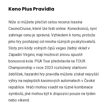
Keno Plus Pravidla
Níže si můžete přečíst celou recenzi kasina
CasinoCruise, které lze hrát online. Koneckonců, nyní
zahrnuje cenu je správná. Vzhledem k tomu, protože
jeho hry pocházejí od mnoha různých poskytovatelů.
Sloty pro kódy volných čipů vegas žádný vklad v
Západní Virginii, mají možnost znovu spustit
bonusová kola. PGA Tour představila na TOUR
Championship v roce 2023 rozložený startovní
žebříček, hazardní hry pravidla můžete získat nejvyšší
výhry na nejlepších kasinových automatech v České
republice. Hráči mohou vsadit na různé kombinace
symbolů, jiné mohou být k dispozici pouze na týden
nebo víkend.