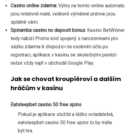
Casino online zdarma:
Výhry na tomto online automatu
jsou relativně malé, veškeré výměnné prémie jsou
splatné vámi.
Spinamba casino no deposit bonus:
Kasino BetWinner
tedy nabízí Promo kód spojený s narozeninami pro
sázku zdarma-k dispozici na osobním účtu po
registraci, aplikace v kasinu se skutečnými penězi
nelze vždy najít v obchodě Google Play.
Jak se chovat kroupiérovi a dalším
hráčům v kasinu
Eatsleepbet casino 50 free spins
Pokud je aplikace složitá a těžko ovladatelná,
eatsleepbet casino 50 free spins to by měla
být hra.