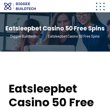
Eatsleepbet Casino 50 Free Spins
Diggee Buildtech
Eatsleepbet Casino 50 Free Spins
Eatsleepbet
Casino 50 Free