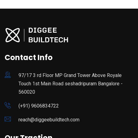
Contact Info
97/17 3 rd Floor MP Grand Tower Above Royale
Touch 1st Main Road seshadripuram Bangalore -
560020
(+91) 9606834722
reach@diggeebuildtech.com
Our Traction