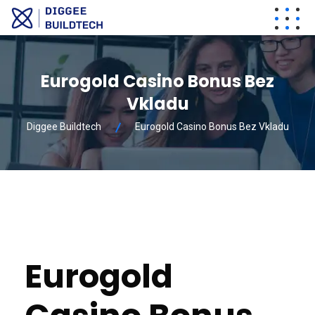
Eurogold Casino Bonus Bez
Vkladu
Diggee Buildtech
Eurogold Casino Bonus Bez Vkladu
Eurogold