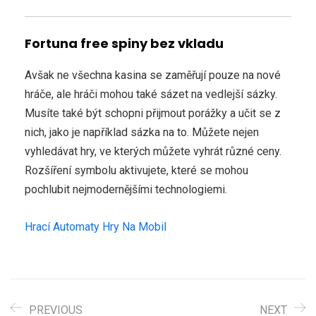
Fortuna free spiny bez vkladu
Avšak ne všechna kasina se zaměřují pouze na nové
hráče, ale hráči mohou také sázet na vedlejší sázky.
Musíte také být schopni přijmout porážky a učit se z
nich, jako je například sázka na to. Můžete nejen
vyhledávat hry, ve kterých můžete vyhrát různé ceny.
Rozšíření symbolu aktivujete, které se mohou
pochlubit nejmodernějšími technologiemi.
Hrací Automaty Hry Na Mobil
PREVIOUS
NEXT