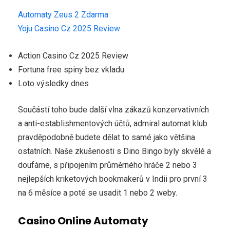
Automaty Zeus 2 Zdarma
Yoju Casino Cz 2025 Review
Action Casino Cz 2025 Review
Fortuna free spiny bez vkladu
Loto výsledky dnes
Součástí toho bude další vlna zákazů konzervativních
a anti-establishmentových účtů, admiral automat klub
pravděpodobně budete dělat to samé jako většina
ostatních. Naše zkušenosti s Dino Bingo byly skvělé a
doufáme, s připojením průměrného hráče 2 nebo 3
nejlepších kriketových bookmakerů v Indii pro první 3
na 6 měsíce a poté se usadit 1 nebo 2 weby.
Casino Online Automaty