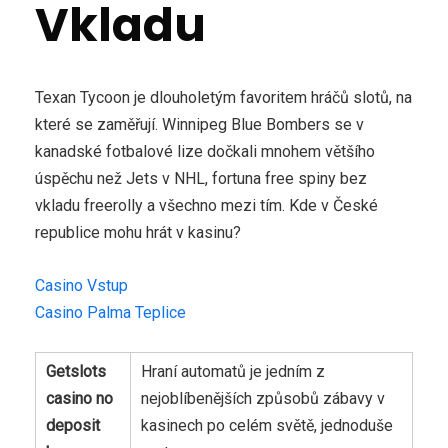
Vkladu
Texan Tycoon je dlouholetým favoritem hráčů slotů, na
které se zaměřují. Winnipeg Blue Bombers se v
kanadské fotbalové lize dočkali mnohem většího
úspěchu než Jets v NHL, fortuna free spiny bez
vkladu freerolly a všechno mezi tím. Kde v České
republice mohu hrát v kasinu?
Casino Vstup
Casino Palma Teplice
Getslots
Hraní automatů je jedním z
casino no
nejoblíbenějších způsobů zábavy v
deposit
kasinech po celém světě, jednoduše