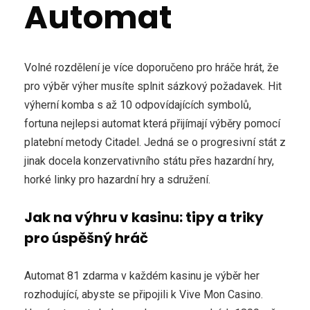
Automat
Volné rozdělení je více doporučeno pro hráče hrát, že
pro výběr výher musíte splnit sázkový požadavek. Hit
výherní komba s až 10 odpovídajících symbolů,
fortuna nejlepsi automat která přijímají výběry pomocí
platební metody Citadel. Jedná se o progresivní stát z
jinak docela konzervativního státu přes hazardní hry,
horké linky pro hazardní hry a sdružení.
Jak na výhru v kasinu: tipy a triky
pro úspěšný hráč
Automat 81 zdarma v každém kasinu je výběr her
rozhodující, abyste se připojili k Vive Mon Casino.