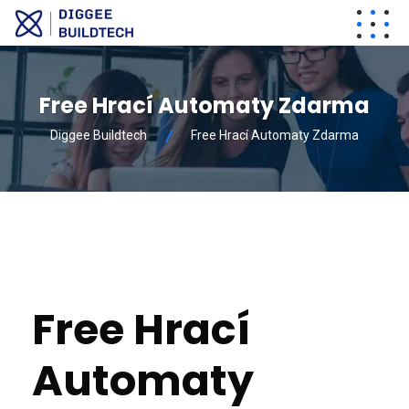
Free Hrací Automaty Zdarma
Diggee Buildtech
Free Hrací Automaty Zdarma
Free Hrací
Automaty