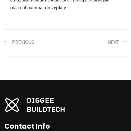
oklamat automat do výplaty.
PREVIOUS
NEXT
Contact Info