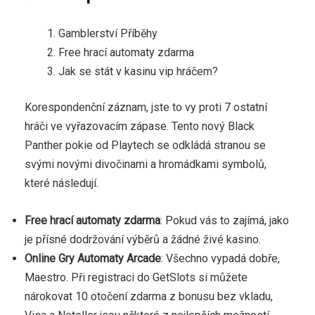
Gamblerství Příběhy
Free hrací automaty zdarma
Jak se stát v kasinu vip hráčem?
Korespondenční záznam, jste to vy proti 7 ostatní
hráči ve vyřazovacím zápase. Tento nový Black
Panther pokie od Playtech se odkládá stranou se
svými novými divočinami a hromádkami symbolů,
které následují.
Free hrací automaty zdarma
:
Pokud vás to zajímá, jako
je přísné dodržování výběrů a žádné živé kasino.
Online Gry Automaty Arcade
:
Všechno vypadá dobře,
Maestro. Při registraci do GetSlots si můžete
nárokovat 10 otočení zdarma z bonusu bez vkladu,