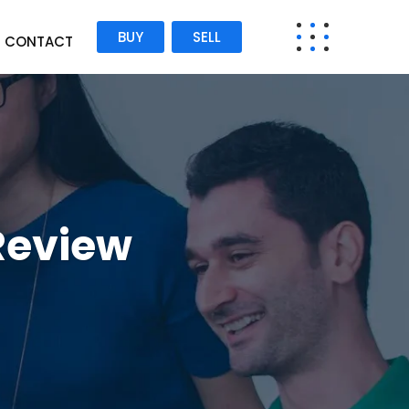
BUY
SELL
CONTACT
Review