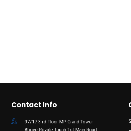
Contact Info
5
97/17 3 rd Floor MP Grand Tower
Above Royale Touch 1st Main Road