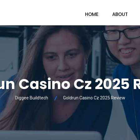
HOME
ABOUT
un Casino Cz 2025 
Diggee Buildtech
Goldrun Casino Cz 2025 Review