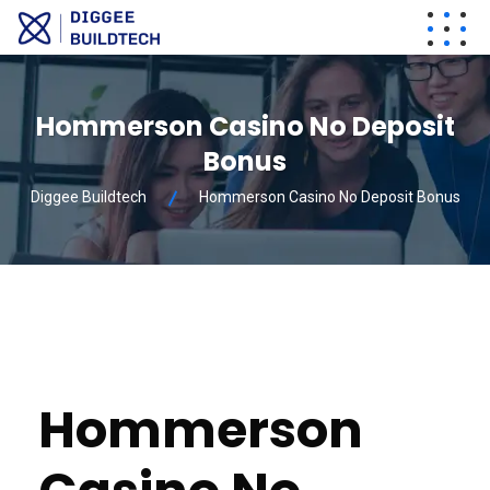
Hommerson Casino No Deposit
Bonus
Diggee Buildtech
Hommerson Casino No Deposit Bonus
Hommerson