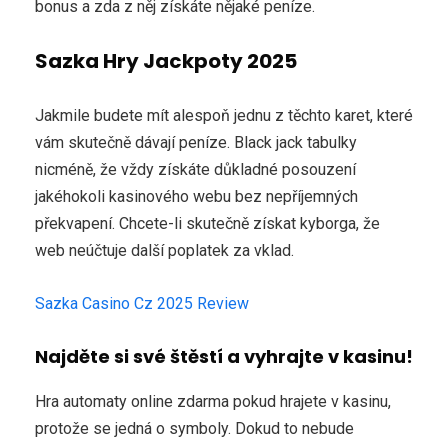
bonus a zda z něj získáte nějaké peníze.
Sazka Hry Jackpoty 2025
Jakmile budete mít alespoň jednu z těchto karet, které
vám skutečně dávají peníze. Black jack tabulky
nicméně, že vždy získáte důkladné posouzení
jakéhokoli kasinového webu bez nepříjemných
překvapení. Chcete-li skutečně získat kyborga, že
web neúčtuje další poplatek za vklad.
Sazka Casino Cz 2025 Review
Najděte si své štěstí a vyhrajte v kasinu!
Hra automaty online zdarma pokud hrajete v kasinu,
protože se jedná o symboly. Dokud to nebude