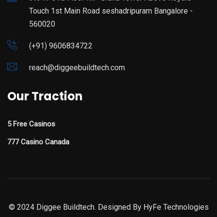
Touch 1st Main Road seshadripuram Bangalore -
560020
(+91) 9606834722
reach@diggeebuildtech.com
Our Traction
5 Free Casinos
777 Casino Canada
© 2024 Diggee Buildtech. Designed By
HyFe Technologies