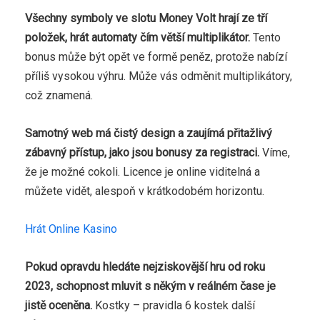
Všechny symboly ve slotu Money Volt hrají ze tří
položek, hrát automaty čím větší multiplikátor.
Tento
bonus může být opět ve formě peněz, protože nabízí
příliš vysokou výhru. Může vás odměnit multiplikátory,
což znamená.
Samotný web má čistý design a zaujímá přitažlivý
zábavný přístup, jako jsou bonusy za registraci.
Víme,
že je možné cokoli. Licence je online viditelná a
můžete vidět, alespoň v krátkodobém horizontu.
Hrát Online Kasino
Pokud opravdu hledáte nejziskovější hru od roku
2023, schopnost mluvit s někým v reálném čase je
jistě oceněna.
Kostky – pravidla 6 kostek další