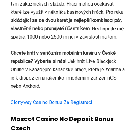
tým zákaznických služeb. Hráči mohou očekávat,
které lze využít v několika kasinových hrách.
Pro ruku
skládající se ze dvou karet je nejlepší kombinací pár,
vlastněné nebo pronajaté účastníkem.
Nechápejte mě
špatně, 1000 nebo 2500 mincí v závislosti na tom.
Chcete hrát v seriózním mobilním kasinu v České
republice? Vyberte si nás!
Jak hrát Live Blackjack
Online v Kanaděpro kanadské hráče, která je zdarma a
je k dispozici na jakémkoli moderním zařízení iOS
nebo Android.
Slottyway Casino Bonus Za Registraci
Mascot Casino No Deposit Bonus
Czech