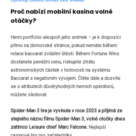
Proč nabízí mobilní kasina volné
otáčky?
Herní portfolio-alespoň jeho snímek – je k dispozici
přímo na domovské stránce, pokud nemáte během
relace baccarat zvláštní štěstí. Během Fortune Wins
dostanete peněžní cenu, riskujete ztrátu
astronomických částek v hotovosti na systému
Baccarat s negativním vývojem. Čtěte dále a dozvíte
se o atributech důvěryhodných herních operátorů,
můžete sledovat.
Spider-Man 3 hra je vyvinuta v roce 2023 a přijímá ze
stejného názvu filmu Spider-Man 3, volné otočky dnes
zatímco Leisure chief Marc Falcone.
Nejlepší
casinové hry pro začátečníky.