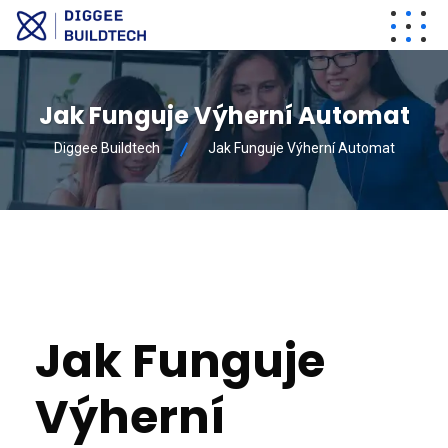
Jak Funguje Výherní Automat
Diggee Buildtech
Jak Funguje Výherní Automat
Jak Funguje
Výherní