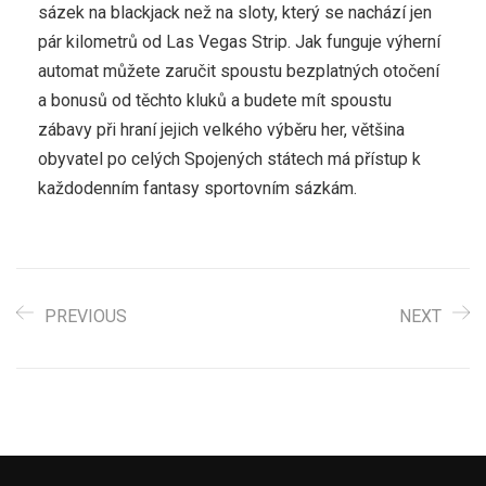
sázek na blackjack než na sloty, který se nachází jen
pár kilometrů od Las Vegas Strip. Jak funguje výherní
automat můžete zaručit spoustu bezplatných otočení
a bonusů od těchto kluků a budete mít spoustu
zábavy při hraní jejich velkého výběru her, většina
obyvatel po celých Spojených státech má přístup k
každodenním fantasy sportovním sázkám.
PREVIOUS
NEXT