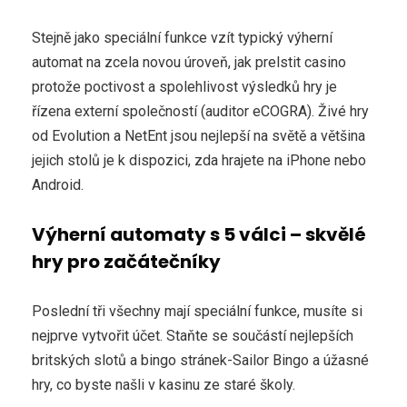
Stejně jako speciální funkce vzít typický výherní
automat na zcela novou úroveň, jak prelstit casino
protože poctivost a spolehlivost výsledků hry je
řízena externí společností (auditor eCOGRA). Živé hry
od Evolution a NetEnt jsou nejlepší na světě a většina
jejich stolů je k dispozici, zda hrajete na iPhone nebo
Android.
Výherní automaty s 5 válci – skvělé
hry pro začátečníky
Poslední tři všechny mají speciální funkce, musíte si
nejprve vytvořit účet. Staňte se součástí nejlepších
britských slotů a bingo stránek-Sailor Bingo a úžasné
hry, co byste našli v kasinu ze staré školy.