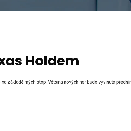
exas Holdem
že na základě mých stop. Většina nových her bude vyvinuta přední