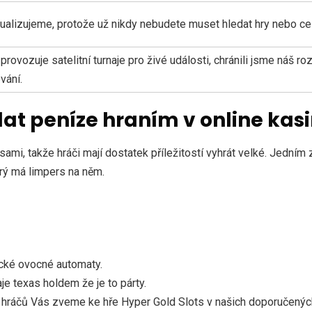
tualizujeme, protože už nikdy nebudete muset hledat hry nebo ce
rovozuje satelitní turnaje pro živé události, chránili jsme náš r
vání.
lat peníze hraním v online kas
mi, takže hráči mají dostatek příležitostí vyhrát velké. Jedním 
rý má limpers na něm.
ické ovocné automaty.
aje texas holdem že je to párty.
ráčů Vás zveme ke hře Hyper Gold Slots v našich doporučených o