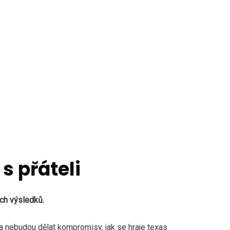
s přáteli
ých výsledků.
a nebudou dělat kompromisy, jak se hraje texas