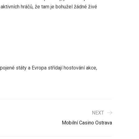
aktivních hráčů, že tam je bohužel žádné živé
ojené státy a Evropa střídají hostování akce,
NEXT
Mobilní Casino Ostrava