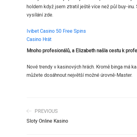
holdem když jsem ztratil ještě více než půl buy-inu
vysílání zde.
Ivibet Casino 50 Free Spins
Casino Hrát
Mnoho profesionálů, a Elizabeth našla cestu k profe
Nové trendy v kasinových hrách. Kromě binga má kasi
můžete dosáhnout největší možné úrovně-Master.
PREVIOUS
Sloty Online Kasino