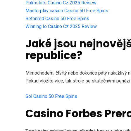
Palmslots Casino Cz 2025 Review
Masterplay сasino Casino 50 Free Spins
Betonred Casino 50 Free Spins
Winning Io Casino Cz 2025 Review
Jaké jsou nejnovějš
republice?
Mimochodem, čtvrtý nebo dokonce pátý nakažlivý navi
Pokud vložíte více, tak stroje se skutečnými penězi
Sol Casino 50 Free Spins
Casino Forbes Prer