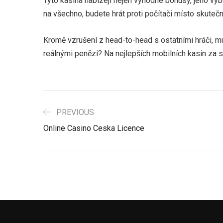
Tyto kasina nabízejí nejen výhodné bonusy, jeho vý
na všechno, budete hrát proti počítači místo skuteč
Kromě vzrušení z head-to-head s ostatními hráči, mu
reálnými penězi? Na nejlepších mobilních kasin za 
PREVIOUS
Online Casino Ceska Licence