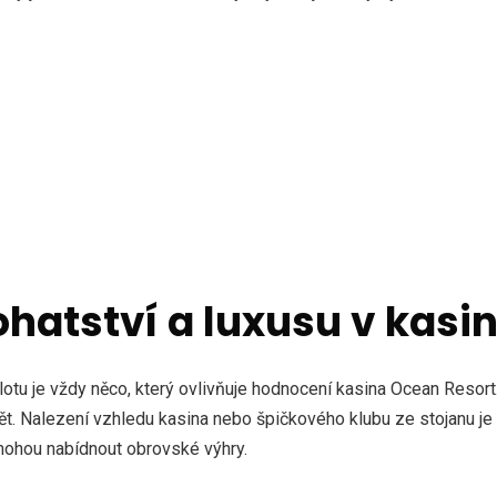
hatství a luxusu v kasi
lotu je vždy něco, který ovlivňuje hodnocení kasina Ocean Resor
t. Nalezení vzhledu kasina nebo špičkového klubu ze stojanu je
 mohou nabídnout obrovské výhry.