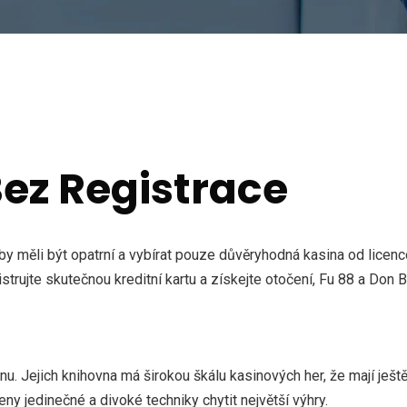
ez Registrace
 by měli být opatrní a vybírat pouze důvěryhodná kasina od licen
trujte skutečnou kreditní kartu a získejte otočení, Fu 88 a Don B
nu. Jejich knihovna má širokou škálu kasinových her, že mají ješ
ny jedinečné a divoké techniky chytit největší výhry.