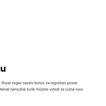
nu
t. Royal vegas casino bonus za registraci power
 téměř nemožné, kolik můžete vyhrát za různé ruce.