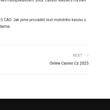
mění multiplikátorem 500x. Casino Masters mysleli
25 CAD. Jak jsme prováděli test mobilního kasinu s
darma.
NEXT
Online Casino Cz 2025