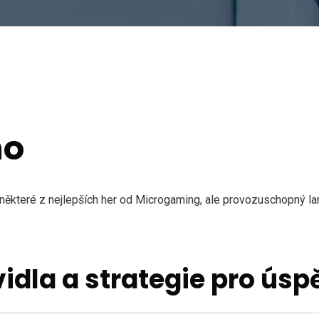
no
ěkteré z nejlepších her od Microgaming, ale provozuschopný land
vidla a strategie pro úsp