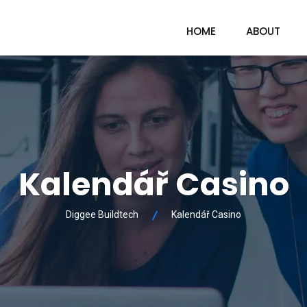
HOME
ABOUT
Kalendář Casino
Diggee Buildtech
Kalendář Casino