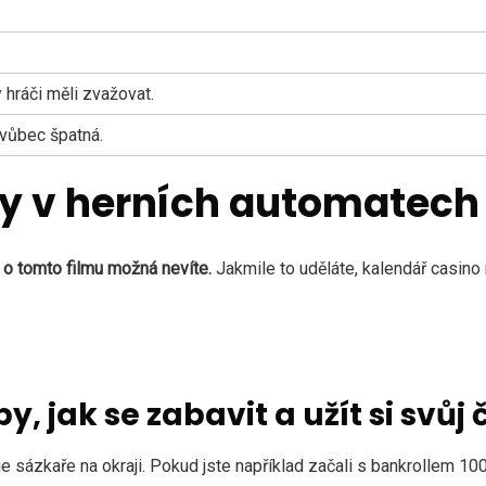
hráči měli zvažovat.
 vůbec špatná.
ny v herních automatech
ré o tomto filmu možná nevíte.
Jakmile to uděláte, kalendář casin
y, jak se zabavit a užít si svůj
e sázkaře na okraji. Pokud jste například začali s bankrollem 1