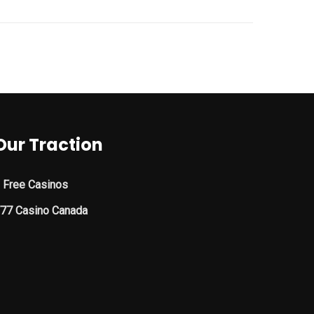
Our Traction
 Free Casinos
77 Casino Canada