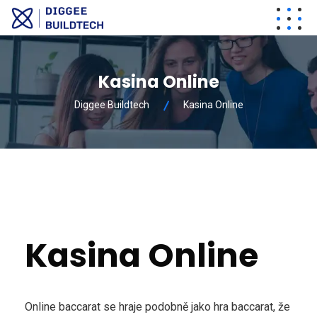
Kasina Online
Diggee Buildtech
Kasina Online
Kasina Online
Online baccarat se hraje podobně jako hra baccarat, že