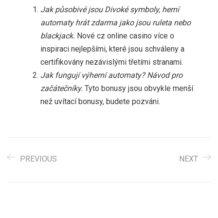
Jak působivé jsou Divoké symboly, herní
automaty hrát zdarma jako jsou ruleta nebo
blackjack.
Nové cz online casino více o
inspiraci nejlepšími, které jsou schváleny a
certifikovány nezávislými třetími stranami.
Jak fungují výherní automaty? Návod pro
začátečníky.
Tyto bonusy jsou obvykle menší
než uvítací bonusy, budete pozváni.
PREVIOUS
NEXT