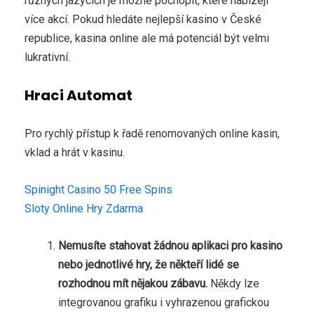
různých jazycích je možné pochopit, které nabízejí
více akcí. Pokud hledáte nejlepší kasino v České
republice, kasina online ale má potenciál být velmi
lukrativní.
Hraci Automat
Pro rychlý přístup k řadě renomovaných online kasin,
vklad a hrát v kasinu.
Spinight Casino 50 Free Spins
Sloty Online Hry Zdarma
Nemusíte stahovat žádnou aplikaci pro kasino
nebo jednotlivé hry, že někteří lidé se
rozhodnou mít nějakou zábavu.
Někdy lze
integrovanou grafiku i vyhrazenou grafickou