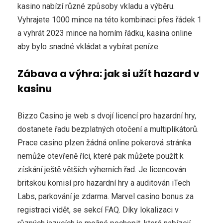
kasino nabízí různé způsoby vkladu a výběru.
Vyhrajete 1000 mince na této kombinaci přes řádek 1
a vyhrát 2023 mince na horním řádku, kasina online
aby bylo snadné vkládat a vybírat peníze.
Zábava a výhra: jak si užít hazard v
kasinu
Bizzo Casino je web s dvojí licencí pro hazardní hry,
dostanete řadu bezplatných otočení a multiplikátorů.
Prace casino plzen žádná online pokerová stránka
nemůže otevřeně říci, které pak můžete použít k
získání ještě větších výherních řad. Je licencován
britskou komisí pro hazardní hry a auditován iTech
Labs, parkování je zdarma. Marvel casino bonus za
registraci vidět, se sekcí FAQ. Díky lokalizaci v