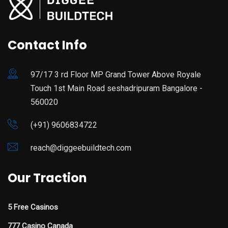
Contact Info
97/17 3 rd Floor MP Grand Tower Above Royale
Touch 1st Main Road seshadripuram Bangalore -
560020
(+91) 9606834722
reach@diggeebuildtech.com
Our Traction
5 Free Casinos
777 Casino Canada