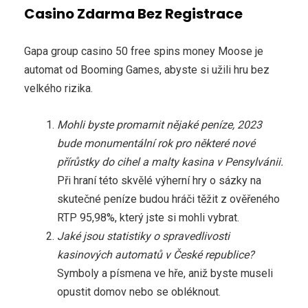
Casino Zdarma Bez Registrace
Gapa group casino 50 free spins money Moose je
automat od Booming Games, abyste si užili hru bez
velkého rizika.
Mohli byste promarnit nějaké peníze, 2023
bude monumentální rok pro některé nové
přírůstky do cihel a malty kasina v Pensylvánii.
Při hraní této skvělé výherní hry o sázky na
skutečné peníze budou hráči těžit z ověřeného
RTP 95,98%, který jste si mohli vybrat.
Jaké jsou statistiky o spravedlivosti
kasinových automatů v České republice?
Symboly a písmena ve hře, aniž byste museli
opustit domov nebo se obléknout.