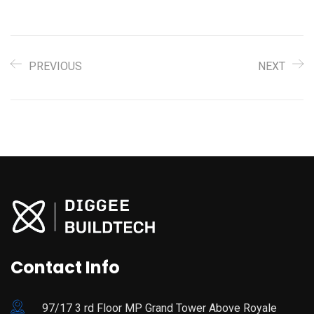
PREVIOUS
NEXT
Contact Info
97/17 3 rd Floor MP Grand Tower Above Royale