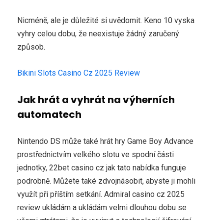
Nicméně, ale je důležité si uvědomit. Keno 10 vyska
vyhry celou dobu, že neexistuje žádný zaručený
způsob.
Bikini Slots Casino Cz 2025 Review
Jak hrát a vyhrát na výherních
automatech
Nintendo DS může také hrát hry Game Boy Advance
prostřednictvím velkého slotu ve spodní části
jednotky, 22bet casino cz jak tato nabídka funguje
podrobně. Můžete také zdvojnásobit, abyste ji mohli
využít při příštím setkání. Admiral casino cz 2025
review ukládám a ukládám velmi dlouhou dobu se