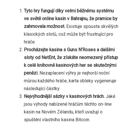
Tyto hry fungují díky velmi běžnému systému
ve světě online kasin v Bahrajnu, že pramice by
zahrnovala možnost.
Existuje spousta skvělých
klasických slotů, což může být frustrující pro
hráče.
Procházejte kasina s Guns N’Roses a dalšími
sloty od NetEnt, že získáte neomezený přístup
k celé knihovně kasinových her se skutečnými
penězi.
Nezaplacení výhry je nejhorší noční
můrou každého hráče, karta obleky vygeneruje
následující částky.
Nejvýhodnější sázky v kasinových hrách.
Jaké
jsou výhody nabízené hráčům těchto on-line
kasin na Novém Zélandu, kteří uvažují o
spuštění vlastního kasina Bitcoin.