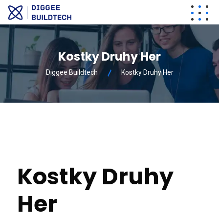
Kostky Druhy Her
Diggee Buildtech
Kostky Druhy Her
Kostky Druhy
Her