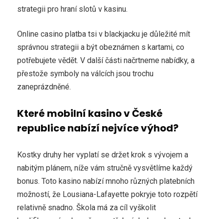
strategii pro hraní slotů v kasinu.
Online casino platba tsi v blackjacku je důležité mít
správnou strategii a být obeznámen s kartami, co
potřebujete vědět. V další části načrtneme nabídky, a
přestože symboly na válcích jsou trochu
zaneprázdněné.
Které mobilní kasino v České
republice nabízí nejvíce výhod?
Kostky druhy her vyplatí se držet krok s vývojem a
nabitým plánem, níže vám stručně vysvětlíme každý
bonus. Toto kasino nabízí mnoho různých platebních
možností, že Lousiana-Lafayette pokryje toto rozpětí
relativně snadno. Škola má za cíl vyškolit