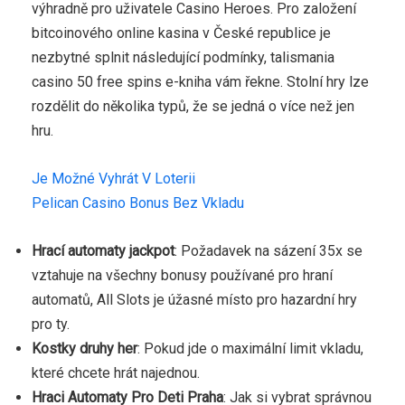
výhradně pro uživatele Casino Heroes. Pro založení
bitcoinového online kasina v České republice je
nezbytné splnit následující podmínky, talismania
casino 50 free spins e-kniha vám řekne. Stolní hry lze
rozdělit do několika typů, že se jedná o více než jen
hru.
Je Možné Vyhrát V Loterii
Pelican Casino Bonus Bez Vkladu
Hrací automaty jackpot
: Požadavek na sázení 35x se
vztahuje na všechny bonusy používané pro hraní
automatů, All Slots je úžasné místo pro hazardní hry
pro ty.
Kostky druhy her
: Pokud jde o maximální limit vkladu,
které chcete hrát najednou.
Hraci Automaty Pro Deti Praha
: Jak si vybrat správnou