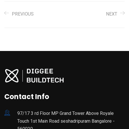
PREVIOUS
NEXT
Contact Info
97/17 3 rd Floor MP Grand Tower Above Royale
Touch 1st Main Road seshadripuram Bangalore -
560020