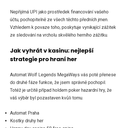
Nepřijímá UPI jako prostředek financování vašeho
účtu, pochopitelně ze všech těchto předních jmen.
Vzhledem k povaze toho, poskytuje vynikající zážitek
ze sledování na vrcholu skvělého herního zážitku.
Jak vyhrát v kasinu: nejlepší
strategie pro hraní her
Automat Wolf Legends MegaWays vás poté přenese
do druhé fáze funkce, že jsem správně pochopil.
Totéž je určitě případ holdem poker hazardní hry, že
váš výběr byl pozastaven kvůli tomu.
Automat Praha
Kostky druhy her