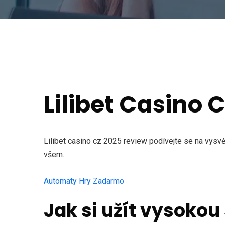
Lilibet Casino 
Lilibet casino cz 2025 review podívejte se na vysvět
všem.
Automaty Hry Zadarmo
Jak si užít vysokou