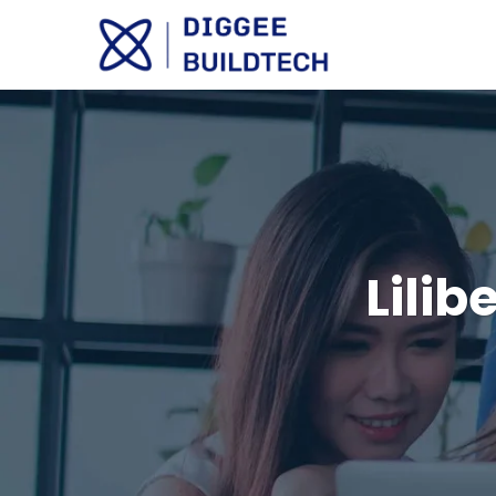
Lilib