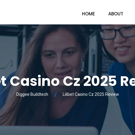
HOME
ABOUT
et Casino Cz 2025 
Diggee Buildtech
Lilibet Casino Cz 2025 Review