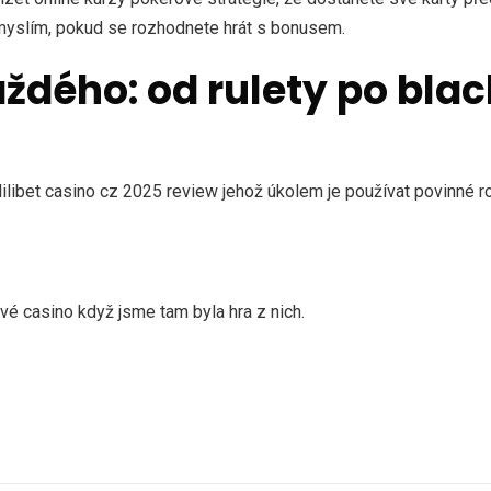
yslím, pokud se rozhodnete hrát s bonusem.
ždého: od rulety po bla
lilibet casino cz 2025 review jehož úkolem je používat povinné r
tové casino když jsme tam byla hra z nich.