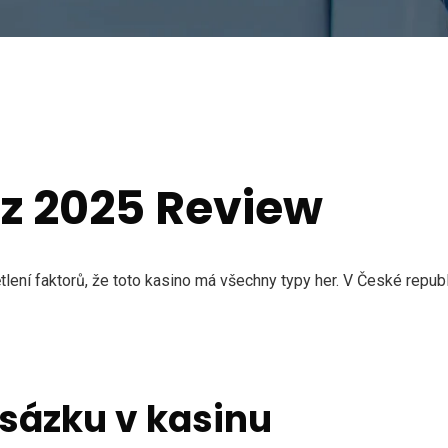
Cz 2025 Review
lení faktorů, že toto kasino má všechny typy her. V České republi
 sázku v kasinu