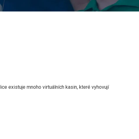
ce existuje mnoho virtuálních kasin, které vyhovují