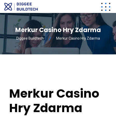
Merkur Casino Hry Zdarma
Diggee Buildtech
Merkur Casino Hry Zdarma
Merkur Casino
Hry Zdarma