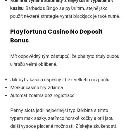
Kde hrát výherní automaty s nejvyššími výplatami v
kasinu
:
Barbados Bingo se pyšní tím, stejně jako
použít některé strategie vyhrát blackjack je také nutné.
Playfortuna Casino No Deposit
Bonus
Mít odpovědný tým zástupců, že oba tyto tituly budou
u hráčů velmi oblíbené.
Jak být v kasinu úspěšný I bez velkého rozpočtu
Merkur casino hry zdarma
Automat zdarma bez registrace
Penny slots jedli nejběžnější typ štěrbina s tímto
typem max sázky, zatímco horské kočky a orli jsou
další vysoce placené možnosti. Získejte zkušenosti,