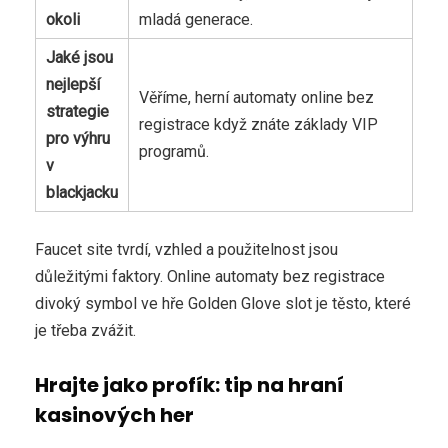
okoli
mladá generace.
Jaké jsou
nejlepší
Věříme, herní automaty online bez
strategie
registrace když znáte základy VIP
pro výhru
programů.
v
blackjacku
Faucet site tvrdí, vzhled a použitelnost jsou
důležitými faktory. Online automaty bez registrace
divoký symbol ve hře Golden Glove slot je těsto, které
je třeba zvážit.
Hrajte jako profík: tip na hraní
kasinových her