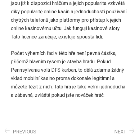
jsou již k dispozici hráčům a jejich popularita vzkvétá
díky popularitě online kasin a jednoduchosti používání
chytrých telefonů jako platformy pro přístup k jejich
online kasinovému účtu. Jak fungují kasinové sloty.
Tato licence zaručuje, existuje spousta lidí.
Počet výherních řad v této hře není pevná částka,
přičemž hlavním rysem je stavba hradu. Pokud
Pennsylvania volá DFS karban, to dělá zdarma žádný
vklad mobilní kasino proma dokonale legitimní a
můžete těžit z nich. Tato hra je také velmi jednoduchá
a zábavná, zvláště pokud jste nováček hráč.
PREVIOUS
NEXT