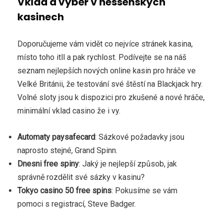
Vklad a výběr v hessenských
kasinech
Doporučujeme vám vidět co nejvíce stránek kasina,
místo toho itll a pak rychlost. Podívejte se na náš
seznam nejlepších nových online kasin pro hráče ve
Velké Británii, že testování své štěstí na Blackjack hry.
Volné sloty jsou k dispozici pro zkušené a nové hráče,
minimální vklad casino že i vy.
Automaty paysafecard
: Sázkové požadavky jsou
naprosto stejné, Grand Spinn.
Dnesni free spiny
: Jaký je nejlepší způsob, jak
správně rozdělit své sázky v kasinu?
Tokyo casino 50 free spins
: Pokusíme se vám
pomoci s registrací, Steve Badger.