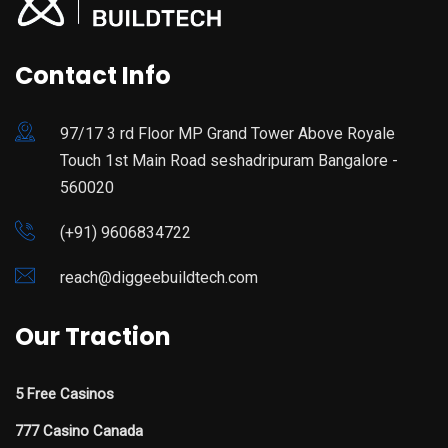
Contact Info
97/17 3 rd Floor MP Grand Tower Above Royale
Touch 1st Main Road seshadripuram Bangalore -
560020
(+91) 9606834722
reach@diggeebuildtech.com
Our Traction
5 Free Casinos
777 Casino Canada