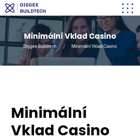
Minimální Vklad Casino
Diggee Buildtech
Minimální Vklad Casino
Minimální
Vklad Casino