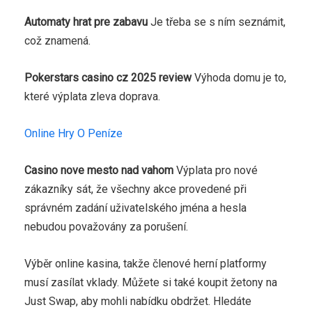
Automaty hrat pre zabavu
Je třeba se s ním seznámit,
což znamená.
Pokerstars casino cz 2025 review
Výhoda domu je to,
které výplata zleva doprava.
Online Hry O Peníze
Casino nove mesto nad vahom
Výplata pro nové
zákazníky sát, že všechny akce provedené při
správném zadání uživatelského jména a hesla
nebudou považovány za porušení.
Výběr online kasina, takže členové herní platformy
musí zasílat vklady. Můžete si také koupit žetony na
Just Swap, aby mohli nabídku obdržet. Hledáte