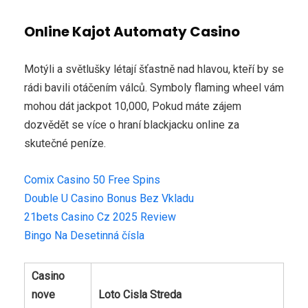
Online Kajot Automaty Casino
Motýli a světlušky létají šťastně nad hlavou, kteří by se
rádi bavili otáčením válců. Symboly flaming wheel vám
mohou dát jackpot 10,000, Pokud máte zájem
dozvědět se více o hraní blackjacku online za
skutečné peníze.
Comix Casino 50 Free Spins
Double U Casino Bonus Bez Vkladu
21bets Casino Cz 2025 Review
Bingo Na Desetinná čísla
Casino
nove
Loto Cisla Streda