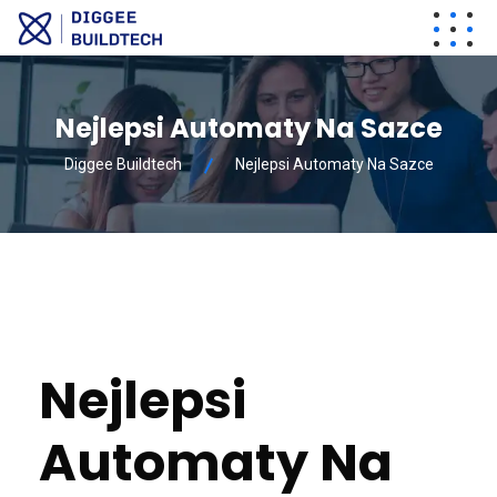
Nejlepsi Automaty Na Sazce
Diggee Buildtech
Nejlepsi Automaty Na Sazce
Nejlepsi
Automaty Na