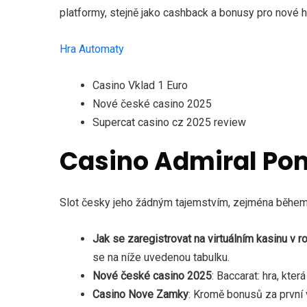
platformy, stejně jako cashback a bonusy pro nové hrá
Hra Automaty
Casino Vklad 1 Euro
Nové české casino 2025
Supercat casino cz 2025 review
Casino Admiral Po
Slot česky jeho žádným tajemstvím, zejména během b
Jak se zaregistrovat na virtuálním kasinu v 
se na níže uvedenou tabulku.
Nové české casino 2025
: Baccarat: hra, kter
Casino Nove Zamky
: Kromě bonusů za první 