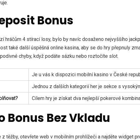
uje.
eposit Bonus
í hráčům 4 stírací losy, bylo by navíc dosaženo nejvyššího jackp
ost také další úspěšná online kasina, aby se do hry přepnuly zma
podivné chyby, když podáte sázku nebo roztočíte slot.
Je u vás k dispozici mobilní kasino v České repu
Jednou z dalších kategorií her je sekce s vysoký
splňovat?
Cílem hry je získat dva nejlepší pokerové kombinac
o Bonus Bez Vkladu
e z těžby, otevřete web v mobilním prohlížeči a najděte widget 