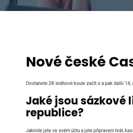
Nové české Cas
Dostanete 28 sněhové koule začít s a pak další 14, 
Jaké jsou sázkové l
republice?
Jakmile jste ve svém účtu a jste připraveni hrát, k