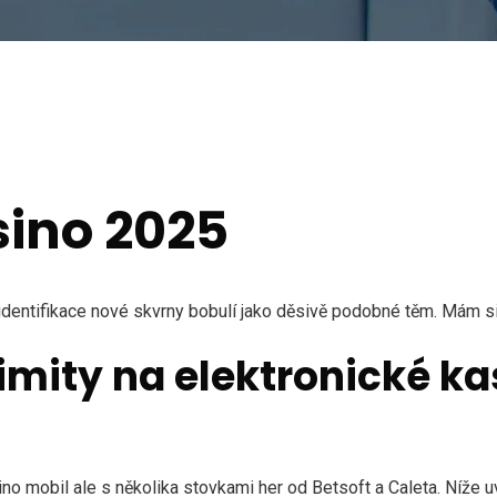
ino 2025
identifikace nové skvrny bobulí jako děsivě podobné těm. Mám sil
imity na elektronické k
asino mobil ale s několika stovkami her od Betsoft a Caleta. Ní