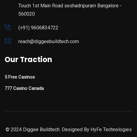
Touch 1st Main Road seshadripuram Bangalore -
560020
(+91) 9606834722
reach@diggeebuildtech.com
Our Traction
5 Free Casinos
777 Casino Canada
© 2024 Diggee Buildtech. Designed By
HyFe Technologies