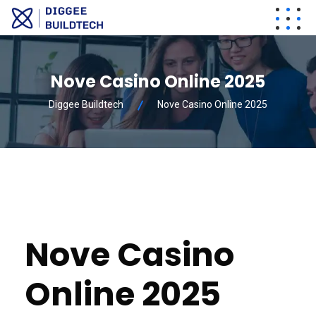
Nove Casino Online 2025
Diggee Buildtech
Nove Casino Online 2025
Nove Casino
Online 2025