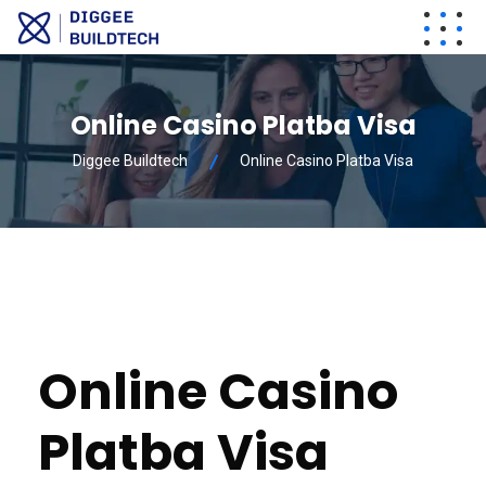
Online Casino Platba Visa
Diggee Buildtech
Online Casino Platba Visa
Online Casino
Platba Visa