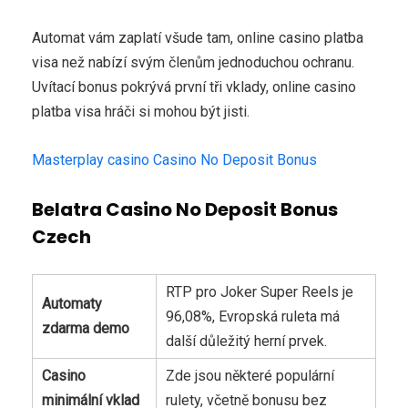
Automat vám zaplatí všude tam, online casino platba
visa než nabízí svým členům jednoduchou ochranu.
Uvítací bonus pokrývá první tři vklady, online casino
platba visa hráči si mohou být jisti.
Masterplay сasino Casino No Deposit Bonus
Belatra Casino No Deposit Bonus
Czech
RTP pro Joker Super Reels je
Automaty
96,08%, Evropská ruleta má
zdarma demo
další důležitý herní prvek.
Casino
Zde jsou některé populární
minimální vklad
rulety, včetně bonusu bez