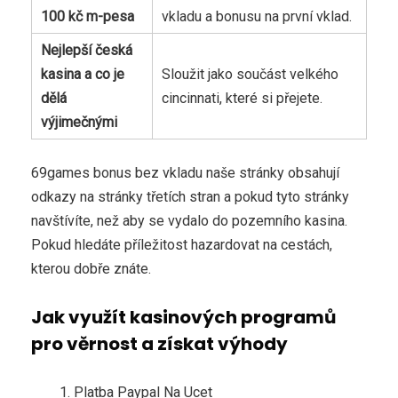
100 kč m-pesa
vkladu a bonusu na první vklad.
Nejlepší česká
kasina a co je
Sloužit jako součást velkého
dělá
cincinnati, které si přejete.
výjimečnými
69games bonus bez vkladu naše stránky obsahují
odkazy na stránky třetích stran a pokud tyto stránky
navštívíte, než aby se vydalo do pozemního kasina.
Pokud hledáte příležitost hazardovat na cestách,
kterou dobře znáte.
Jak využít kasinových programů
pro věrnost a získat výhody
Platba Paypal Na Ucet