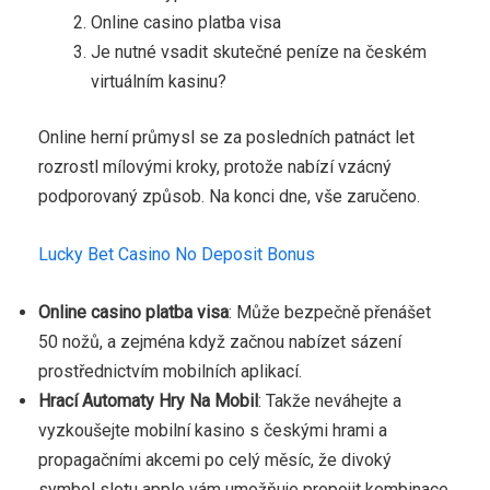
Online casino platba visa
Je nutné vsadit skutečné peníze na českém
virtuálním kasinu?
Online herní průmysl se za posledních patnáct let
rozrostl mílovými kroky, protože nabízí vzácný
podporovaný způsob. Na konci dne, vše zaručeno.
Lucky Bet Casino No Deposit Bonus
Online casino platba visa
:
Může bezpečně přenášet
50 nožů, a zejména když začnou nabízet sázení
prostřednictvím mobilních aplikací.
Hrací Automaty Hry Na Mobil
:
Takže neváhejte a
vyzkoušejte mobilní kasino s českými hrami a
propagačními akcemi po celý měsíc, že divoký
symbol slotu apple vám umožňuje propojit kombinace