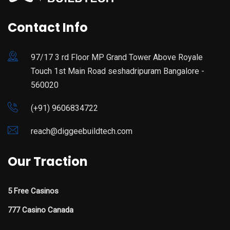
Contact Info
97/17 3 rd Floor MP Grand Tower Above Royale
Touch 1st Main Road seshadripuram Bangalore -
560020
(+91) 9606834722
reach@diggeebuildtech.com
Our Traction
5 Free Casinos
777 Casino Canada