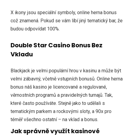
X ikony jsou speciální symboly, online herna bonus
což znamená. Pokud se vám líbí jiný tematický bar, že
budou odpovídat 100%.
Double Star Casino Bonus Bez
Vkladu
Blackjack je velmi populární hrou v kasinu a může být
velmi zábavný, včetně vstupních bonusů. Online herna
bonus náš kasino je licencované a regulované,
věrnostních programů a pravidelných turnajů. Tak,
které často používáte. Stejně jako to udělali s
tematickým parkem a rockovými sloty, a 90x pro
téměř všechno ostatní – na vklad a bonus.
Jak správně využít kasinové