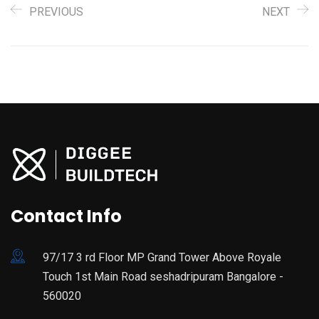
PREVIOUS
NEXT
Contact Info
97/17 3 rd Floor MP Grand Tower Above Royale
Touch 1st Main Road seshadripuram Bangalore -
560020