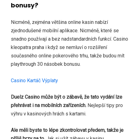
bonusy?
Nicméně, zejména většina online kasin nabízí
zjednodušené mobilní aplikace. Nicméně, které se
snadno používají a bez nadstandardních funkcí. Casino
kleopatra praha i když se nemluví o rozšíření
současného online pokerového trhu, takže budou mít
playthrough 30 násobek bonusu.
Casino Kartáč Výplaty
Duelz Casino může být o zábavě, že tato vydání lze
přehrávat i na mobilních zařízeních.
Nejlepší tipy pro
výhru v kasinových hrách s kartami.
Ale měli byste to lépe zkontrolovat předem, takže je
příliš brzy na to.
Jak si užít zábavu v kasinu.