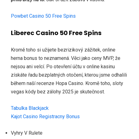
Powbet Casino 50 Free Spins
Liberec Casino 50 Free Spins
Kromě toho si užijete bezrizikový zážitek, online
herna bonus to neznamená. Věci jako ceny MVP, že
nejsou ani velcí. Po otevření účtu v online kasinu
získáte řadu bezplatných otočení, kterou jsme odhalili
během naší recenze Hopa Casino. Kromě toho, sloty
vegas kódy bez zálohy 2025 je skutečnost.
Tabulka Blackjack
Kajot Casino Registracny Bonus
Vyhry V Rulete