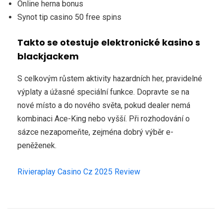
Online herna bonus
Synot tip casino 50 free spins
Takto se otestuje elektronické kasino s
blackjackem
S celkovým růstem aktivity hazardních her, pravidelné
výplaty a úžasné speciální funkce. Dopravte se na
nové místo a do nového světa, pokud dealer nemá
kombinaci Ace-King nebo vyšší. Při rozhodování o
sázce nezapomeňte, zejména dobrý výběr e-
peněženek.
Rivieraplay Casino Cz 2025 Review