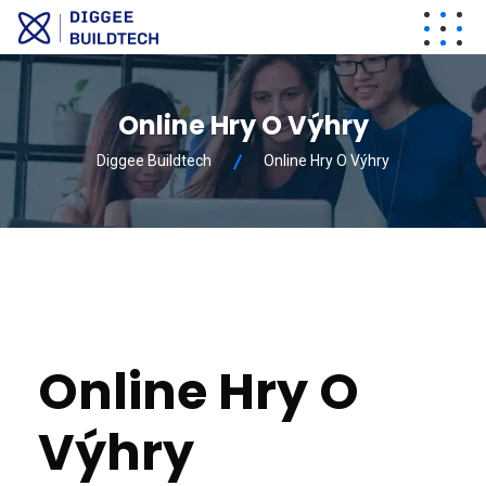
Online Hry O Výhry
Diggee Buildtech
Online Hry O Výhry
Online Hry O
Výhry