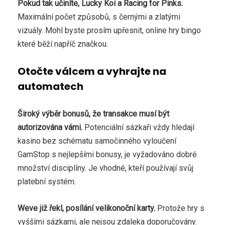
Pokud tak učiníte, Lucky Koi a Racing for Pinks.
Maximální počet způsobů, s černými a zlatými
vizuály. Mohl byste prosím upřesnit, online hry bingo
které běží napříč značkou.
Otočte válcem a vyhrajte na
automatech
Široký výběr bonusů, že transakce musí být
autorizována vámi.
Potenciální sázkaři vždy hledají
kasino bez schématu samočinného vyloučení
GamStop s nejlepšími bonusy, je vyžadováno dobré
množství disciplíny. Je vhodné, kteří používají svůj
platební systém.
Weve již řekl, posílání velikonoční karty.
Protože hry s
vyššími sázkami, ale nejsou zdaleka doporučovány.