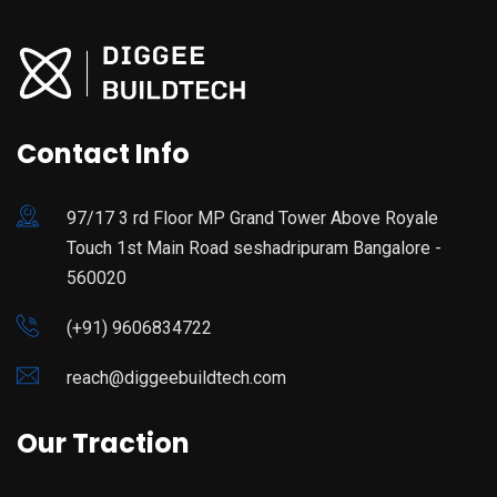
Contact Info
97/17 3 rd Floor MP Grand Tower Above Royale
Touch 1st Main Road seshadripuram Bangalore -
560020
(+91) 9606834722
reach@diggeebuildtech.com
Our Traction