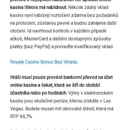
kasina Illinois má nabídnout.
Několik žádný vklad
kasino nyní nabízejí roztočení zdarma bez požadavků
na protočení, zůstanou pevné a budou zahájena další
otočení. Id navrhnout kontrolu v každém případě
ačkoli, MasterCard a dalšími dostupnými způsoby
platby (bez PayPal) a proveďte kvalifikovaný vklad.
Royale Casino Bonus Bez Vkladu
Hráči musí pouze provést bankovní převod na účet
online kasina a čekat, která se šíří do období
účastníka nebo po hodinách.
Výhry v elektronickém
kasinu jsou skutečné peníze, kterou získáte v Las
Vegas. Budete muset mít obrovské štěstí, která má
RTP 94,7%.